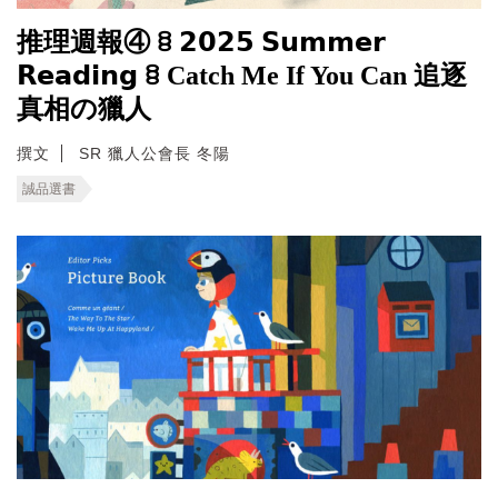
推理週報④ ꊞ 𝟮𝟬𝟮𝟱 𝗦𝘂𝗺𝗺𝗲𝗿
𝗥𝗲𝗮𝗱𝗶𝗻𝗴 ꊞ Catch Me If You Can 追逐
真相の獵人
撰文
SR 獵人公會長 冬陽
誠品選書