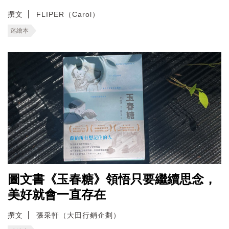
撰文
FLIPER（Carol）
迷繪本
圖文書《玉春糖》領悟只要繼續思念，
美好就會一直存在
撰文
張采軒（大田行銷企劃）