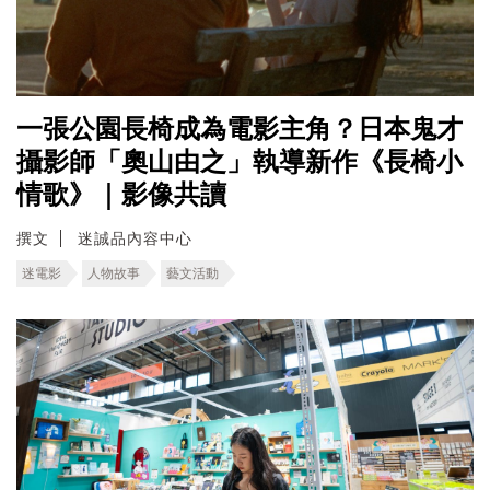
一張公園長椅成為電影主角？日本鬼才
攝影師「奧山由之」執導新作《長椅小
情歌》｜影像共讀
撰文
迷誠品內容中心
迷電影
人物故事
藝文活動