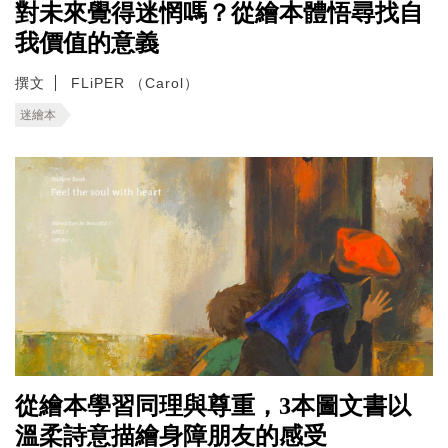
對未來覺得迷惘嗎？從繪本體悟尋找自
我價值的意義
撰文
FLiPER （Carol）
迷繪本
從繪本學習同理與尊重，3本圖文書以
溫柔詩意描繪身障朋友的感受