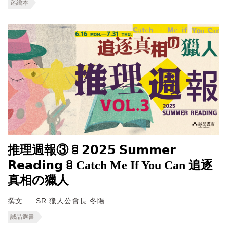
迷繪本
推理週報③ ꊞ 𝟮𝟬𝟮𝟱 𝗦𝘂𝗺𝗺𝗲𝗿
𝗥𝗲𝗮𝗱𝗶𝗻𝗴 ꊞ Catch Me If You Can 追逐
真相の獵人
撰文
SR 獵人公會長 冬陽
誠品選書