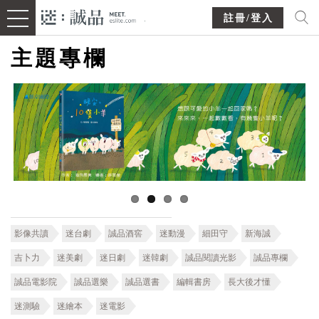
註冊/登入
主題專欄
影像共讀
迷台劇
誠品酒窖
迷動漫
細田守
新海誠
吉卜力
迷美劇
迷日劇
迷韓劇
誠品閱讀光影
誠品專欄
誠品電影院
誠品選樂
誠品選書
編輯書房
長大後才懂
迷測驗
迷繪本
迷電影