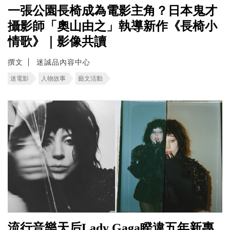
一張公園長椅成為電影主角？日本鬼才
攝影師「奧山由之」執導新作《長椅小
情歌》｜影像共讀
撰文
迷誠品內容中心
迷電影
人物故事
藝文活動
流行音樂天后Lady Gaga睽違五年新專