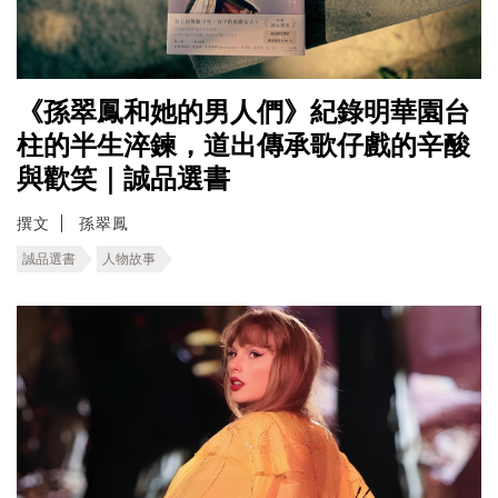
《孫翠鳳和她的男人們》紀錄明華園台
柱的半生淬鍊，道出傳承歌仔戲的辛酸
與歡笑｜誠品選書
撰文
孫翠鳳
誠品選書
人物故事