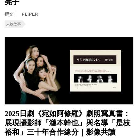
凳子
撰文
FLiPER
人物故事
2025日劇《宛如阿修羅》劇照寫真書：
展現攝影師「瀧本幹也」與名導「是枝
裕和」三十年合作緣分｜影像共讀