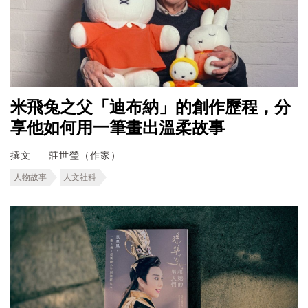
米飛兔之父「迪布納」的創作歷程，分
享他如何用一筆畫出溫柔故事
撰文
莊世瑩（作家）
人物故事
人文社科