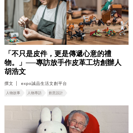
「不只是皮件，更是傳遞心意的禮
物。」──專訪放手作皮革工坊創辦人
胡浩文
撰文
expo誠品生活文創平台
人物故事
人物專訪
創意設計