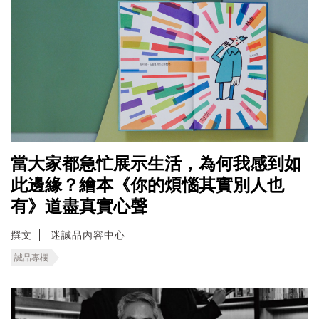
當大家都急忙展示生活，為何我感到如
此邊緣？繪本《你的煩惱其實別人也
有》道盡真實心聲
撰文
迷誠品內容中心
誠品專欄