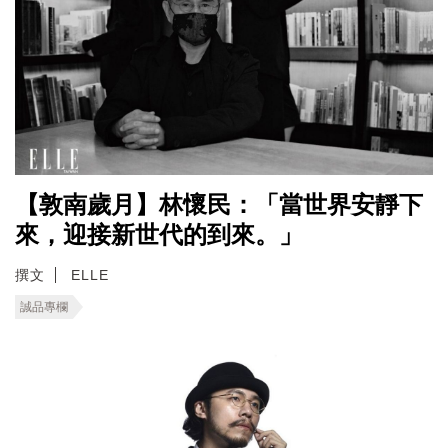
【敦南歲月】林懷民：「當世界安靜下
來，迎接新世代的到來。」
撰文
ELLE
誠品專欄