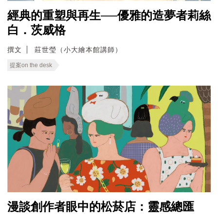
經典的重塑與再生──優雅的造夢者莉絲
白．茨威格
撰文
莊世瑩（小大繪本館講師）
提案on the desk
漫談創作者眼中的松菸店：靈感總匯