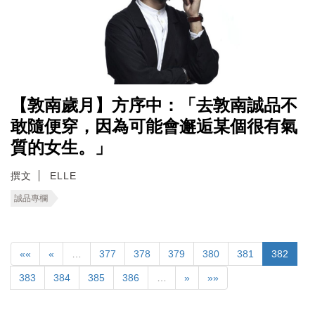
【敦南歲月】方序中：「去敦南誠品不
敢隨便穿，因為可能會邂逅某個很有氣
質的女生。」
撰文
ELLE
誠品專欄
««
«
…
377
378
379
380
381
382
383
384
385
386
…
»
»»