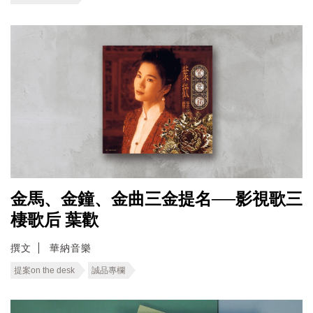
金馬、金鐘、金曲三金提名──影視歌三
棲歌后 葉歡
撰文
華納音樂
提案on the desk
誠品專欄