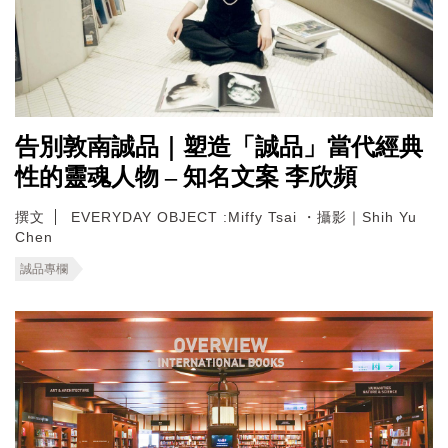
告別敦南誠品｜塑造「誠品」當代經典
性的靈魂人物 – 知名文案 李欣頻
撰文
EVERYDAY OBJECT :Miffy Tsai ・攝影｜Shih Yu
Chen
誠品專欄