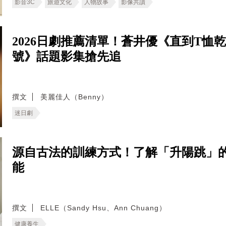
影音3C
旅遊文化
人物故事
影像共讀
2026日劇推薦清單！蒼井優《直到T
號》話題影集搶先追
撰文
美麗佳人（Benny）
迷日劇
源自古法的訓練方式！了解「升陽跳」
能
撰文
ELLE（Sandy Hsu、Ann Chuang）
健康養生