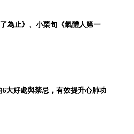
恤乾了為止》、小栗旬《氣體人第一
的6大好處與禁忌，有效提升心肺功