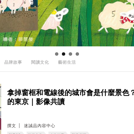
品牌故事
閱讀文化
藝術生活
拿掉窗框和電線後的城市會是什麼景色
的東京｜影像共讀
撰文
迷誠品內容中心