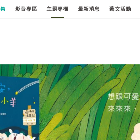
漫祭
影音專區
主題專欄
最新消息
藝文活動