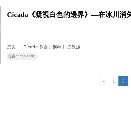
Cicada《凝視白色的邊界》—在冰川
撰文
Cicada 作曲、鋼琴手 江致潔
提案on the desk
«
1
2