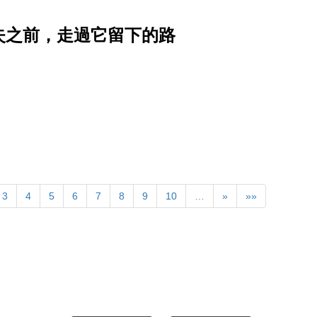
消失之前，走過它留下的路
3
4
5
6
7
8
9
10
…
»
»»