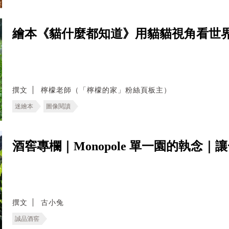
繪本《貓什麼都知道》用貓貓視角看世
撰文
檸檬老師（「檸檬的家」粉絲頁板主）
迷繪本
圖像閱讀
酒窖專欄｜Monopole 單一園的執念
撰文
古小兔
誠品酒窖