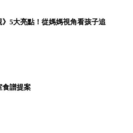
親》5大亮點！從媽媽視角看孩子追
室食譜提案