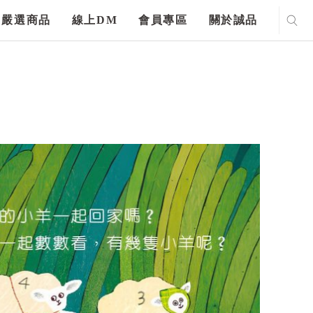
嚴選商品
線上DM
會員專區
關於誠品