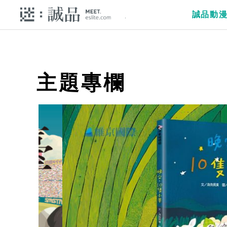
誠品動
主題專欄