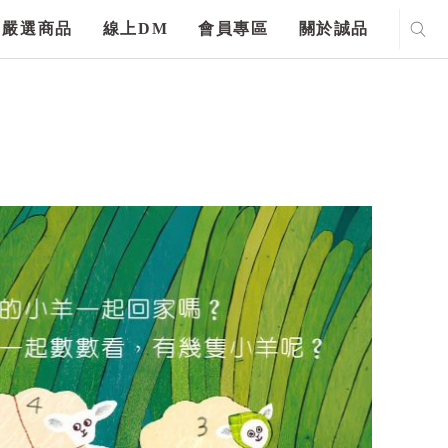
嚴選商品
線上DM
會員專區
關於誠品