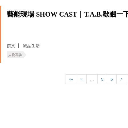
藝能現場 SHOW CAST｜T.A.B.歇睏一
撰文
誠品生活
人物專訪
««
«
…
5
6
7