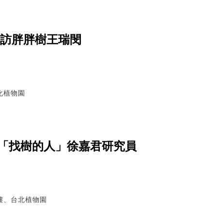
專訪胖胖樹王瑞閔
化植物園
「找樹的人」徐嘉君研究員
樓、台北植物園