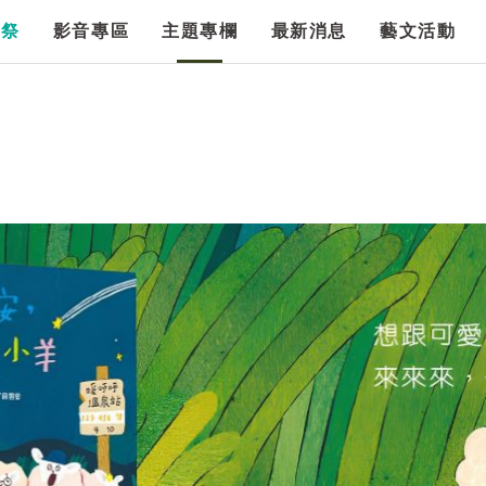
漫祭
影音專區
主題專欄
最新消息
藝文活動