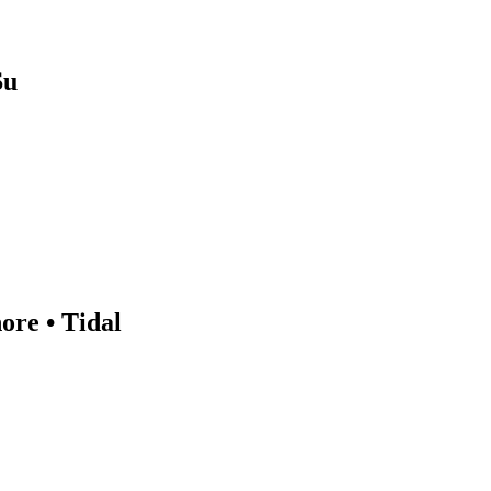
u
 • Tidal