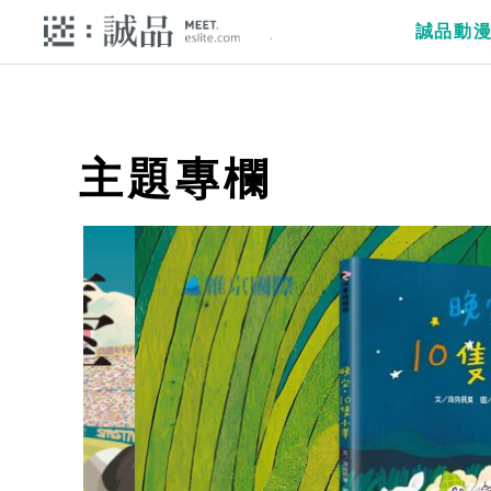
誠品動
主題專欄