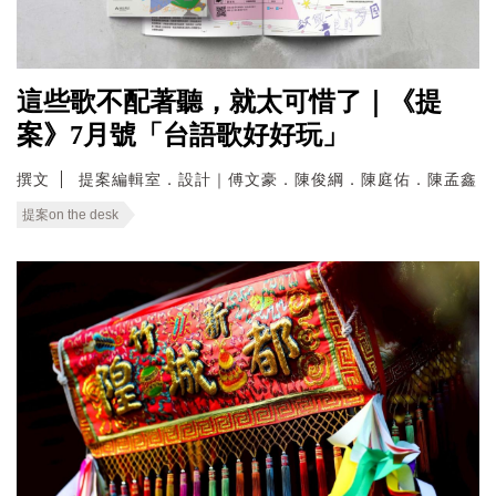
這些歌不配著聽，就太可惜了｜《提
案》7月號「台語歌好好玩」
撰文
提案編輯室．設計｜傅文豪．陳俊綱．陳庭佑．陳孟鑫
提案on the desk