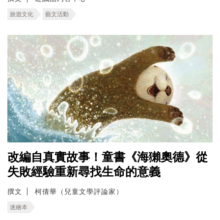
旅遊文化
藝文活動
改編自真實故事！童書《海獺奧德》從
失敗經驗重新尋找生命的意義
撰文
柯倩華（兒童文學評論家）
迷繪本