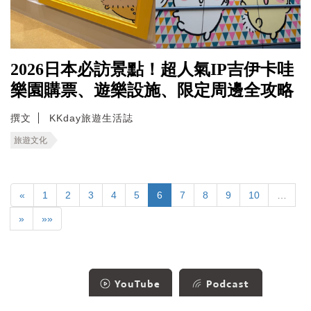
2026日本必訪景點！超人氣IP吉伊卡哇
樂園購票、遊樂設施、限定周邊全攻略
撰文
KKday旅遊生活誌
旅遊文化
«
1
2
3
4
5
6
7
8
9
10
…
»
»»