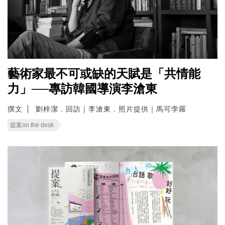
藝術家最不可或缺的天賦是「共情能
力」──專訪韓國導演李滄東
撰文
劉梓潔．回訪｜李滄東．照片提供｜馬可孛羅
提案on the desk