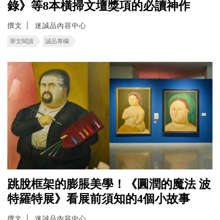
錄》等8本橫掃文壇獎項的必讀神作
撰文
迷誠品內容中心
華文閱讀
誠品專欄
跳脫框架的膨脹美學！《圓潤的魔法 波
特羅特展》看展前須知的4個小故事
撰文
迷誠品內容中心