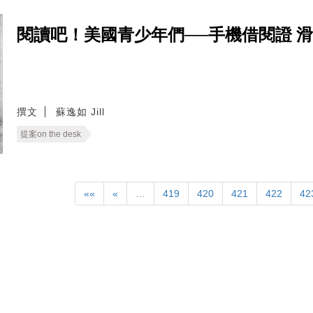
閱讀吧！美國青少年們──手機借閱證 
撰文
蘇逸如 Jill
提案on the desk
««
«
…
419
420
421
422
42