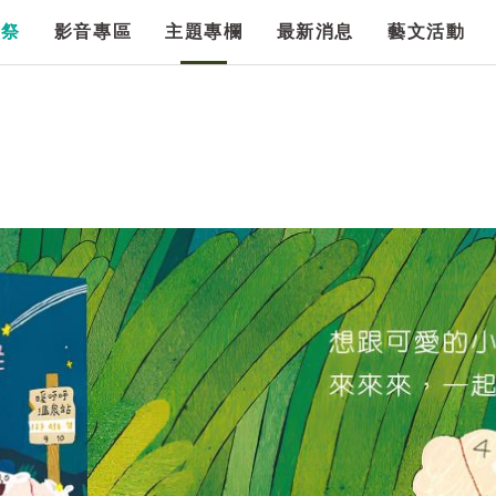
漫祭
影音專區
主題專欄
最新消息
藝文活動