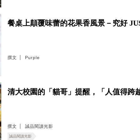
餐桌上顛覆味蕾的花果香風景－究好 JUS 
撰文
Purple
清大校園的「貓哥」提醒，「人值得跨
撰文
誠品閱讀光影
誠品閱讀光影