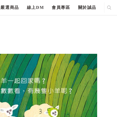
嚴選商品
線上DM
會員專區
關於誠品