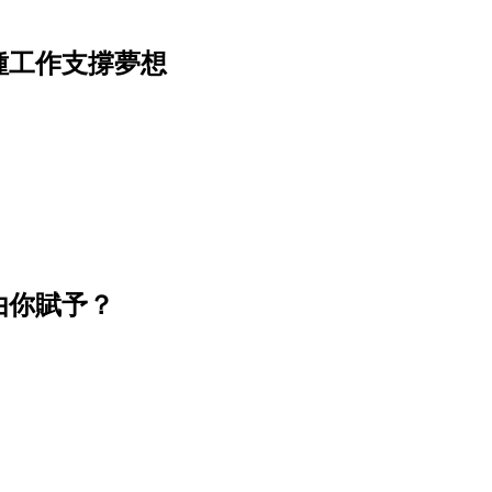
種工作支撐夢想
由你賦予？