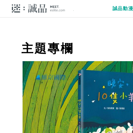
誠品動
主題專欄