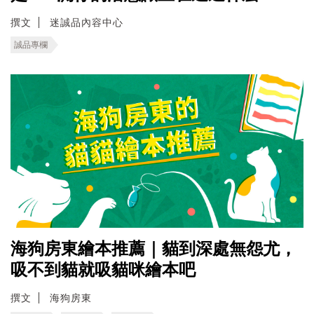
撰文
迷誠品內容中心
誠品專欄
海狗房東繪本推薦｜貓到深處無怨尤，
吸不到貓就吸貓咪繪本吧
撰文
海狗房東