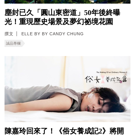
塵封已久「圓山東密道」50年後終曝
光！重現歷史場景及夢幻祕境花園
撰文
ELLE BY BY CANDY CHUNG
誠品專欄
陳嘉玲回來了！《俗女養成記2》將開