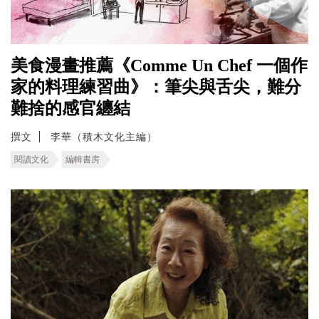
美食漫畫推薦《Comme Un Chef 一個作
家的料理練習曲》：筆尖與舌尖，難分
難捨的感官纏結
撰文
李華（積木文化主編）
閱讀文化
編輯書房