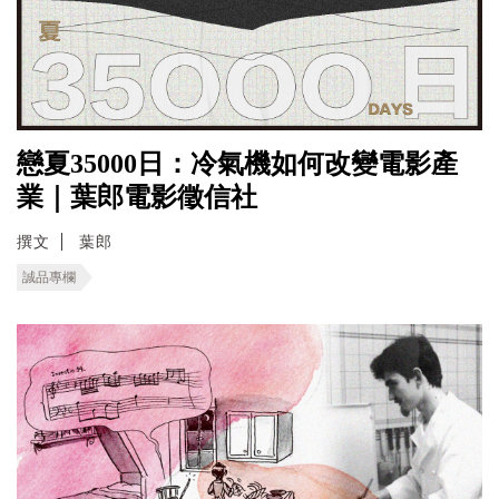
戀夏35000日：冷氣機如何改變電影產
業｜葉郎電影徵信社
撰文
葉郎
誠品專欄