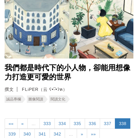
我們都是時代下的小人物，卻能用想像
力打造更可愛的世界
撰文
FLiPER（云 ʕ•͡-•ʔฅ）
誠品專欄
圖像閱讀
閱讀文化
««
«
…
333
334
335
336
337
338
339
340
341
342
…
»
»»