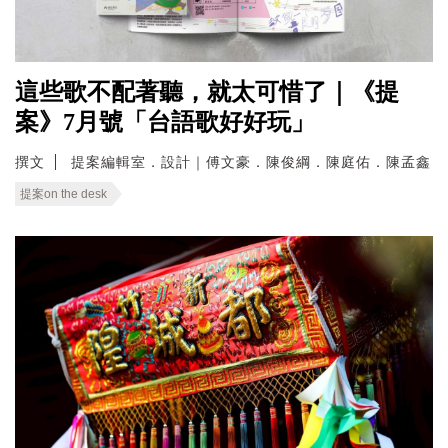
這些歌不配著聽，就太可惜了｜《提
案》7月號「台語歌好好玩」
撰文
提案編輯室．設計｜傅文豪．陳俊綱．陳庭佑．陳孟鑫
提案on the desk