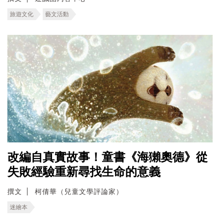
旅遊文化
藝文活動
改編自真實故事！童書《海獺奧德》從
失敗經驗重新尋找生命的意義
撰文
柯倩華（兒童文學評論家）
迷繪本