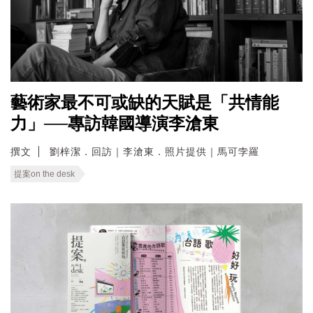
藝術家最不可或缺的天賦是「共情能
力」──專訪韓國導演李滄東
撰文
劉梓潔．回訪｜李滄東．照片提供｜馬可孛羅
提案on the desk