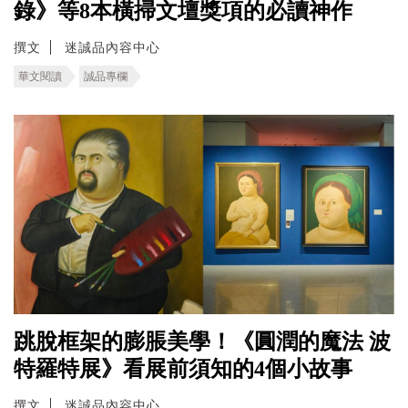
錄》等8本橫掃文壇獎項的必讀神作
撰文
迷誠品內容中心
華文閱讀
誠品專欄
跳脫框架的膨脹美學！《圓潤的魔法 波
特羅特展》看展前須知的4個小故事
撰文
迷誠品內容中心