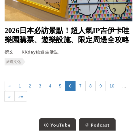
2026日本必訪景點！超人氣IP吉伊卡哇
樂園購票、遊樂設施、限定周邊全攻略
撰文
KKday旅遊生活誌
旅遊文化
«
1
2
3
4
5
6
7
8
9
10
…
»
»»