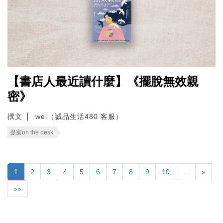
【書店人最近讀什麼】《擺脫無效親
密》
撰文
wei（誠品生活480 客服）
提案on the desk
1
2
3
4
5
6
7
8
9
10
…
»
»»