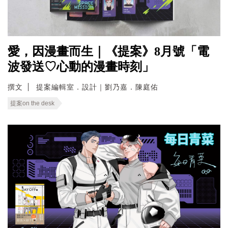
愛，因漫畫而生｜《提案》8月號「電
波發送♡心動的漫畫時刻」
撰文
提案編輯室．設計｜劉乃嘉．陳庭佑
提案on the desk