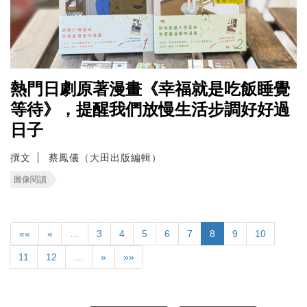
熱門日劇原著漫畫《幸福就是吃飯睡覺
等待》，提醒我們放慢生活步調好好過
日子
撰文
蔡鳳儀（大田出版編輯）
圖像閱讀
««
«
…
3
4
5
6
7
8
9
10
11
12
…
»
»»