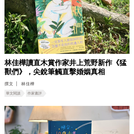
林佳樺讀直木賞作家井上荒野新作《猛
獸們》，尖銳筆觸直擊婚姻真相
撰文
林佳樺
華文閱讀
作家書評