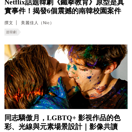
Netflix話題韓劇《鐵拳教育》原型是真
實事件！揭發6個震撼的南韓校園案件
撰文
美麗佳人（Nic）
迷韓劇
同志驕傲月，LGBTQ+ 影視作品的色
彩、光線與元素場景設計｜影像共讀