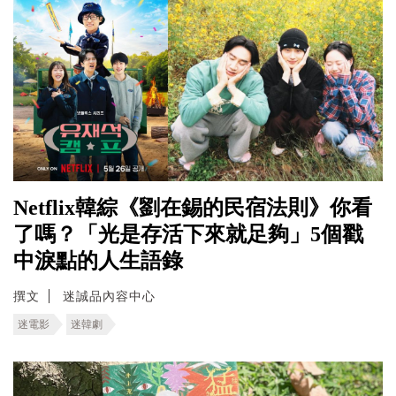
Netflix韓綜《劉在錫的民宿法則》你看
了嗎？「光是存活下來就足夠」5個戳
中淚點的人生語錄
撰文
迷誠品內容中心
迷電影
迷韓劇