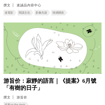
撰文
迷誠品內容中心
迷電影
閱讀文化
影像共讀
情感關係
游旨价：寂靜的語言｜《提案》6月號
「有樹的日子」
撰文
游旨价
提案on the desk