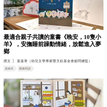
最適合親子共讀的童書《晚安，10隻小
羊》，安撫睡前躁動情緒，放鬆進入夢
鄉
撰文
葉嘉青（幼兒文學專家暨天鈺基金會顧問總監）
迷繪本
圖像閱讀