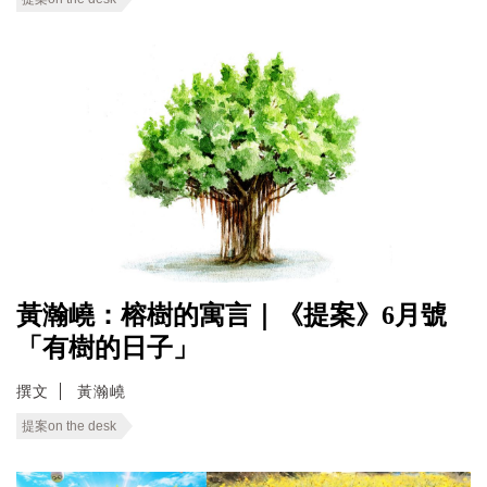
黃瀚嶢：榕樹的寓言｜《提案》6月號
「有樹的日子」
撰文
黃瀚嶢
提案on the desk