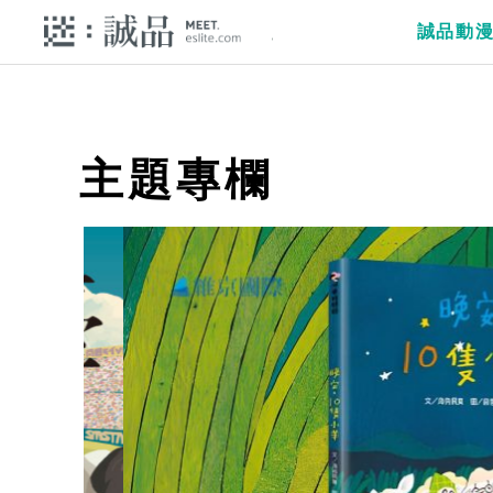
誠品動
主題專欄