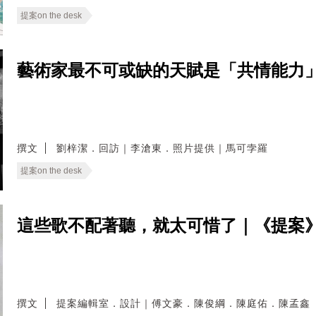
提案on the desk
藝術家最不可或缺的天賦是「共情能力」
撰文
劉梓潔．回訪｜李滄東．照片提供｜馬可孛羅
提案on the desk
這些歌不配著聽，就太可惜了｜《提案
撰文
提案編輯室．設計｜傅文豪．陳俊綱．陳庭佑．陳孟鑫