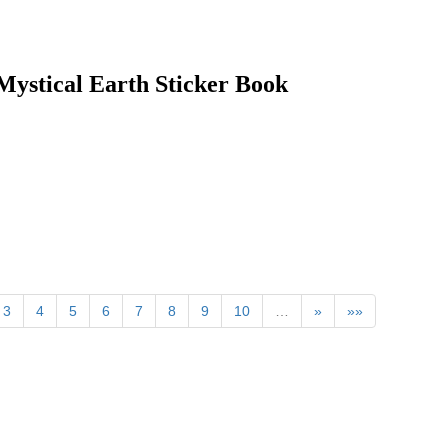
 Earth Sticker Book
3
4
5
6
7
8
9
10
…
»
»»