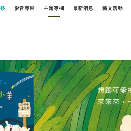
漫祭
影音專區
主題專欄
最新消息
藝文活動