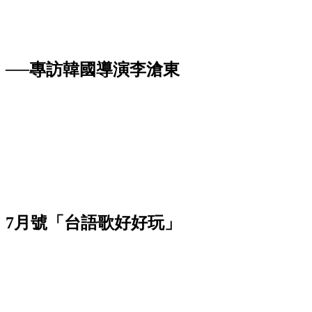
──專訪韓國導演李滄東
》7月號「台語歌好好玩」