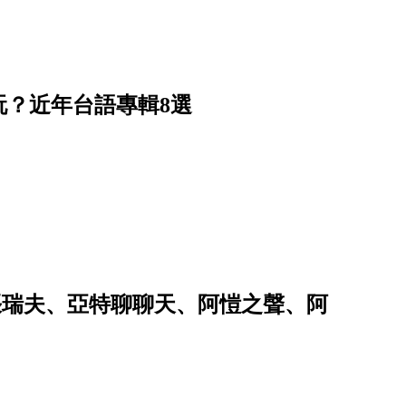
？近年台語專輯8選
t.張瑞夫、亞特聊聊天、阿愷之聲、阿