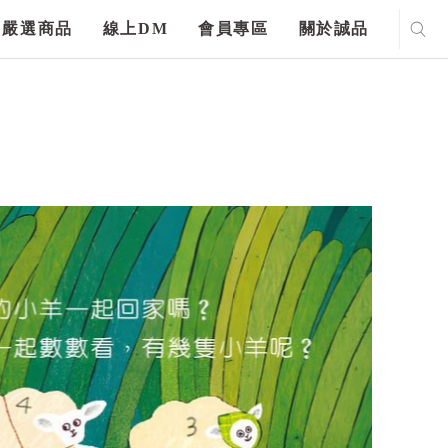
嚴選商品
線上DM
會員專區
關於誠品