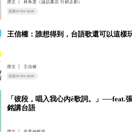
撰文
林角度（誠品書店 行銷企劃）
提案on the desk
王信權：誰想得到，台語歌還可以這樣玩
撰文
王信權
提案on the desk
「彼段，唱入我心內ê歌詞。」──fea
銘講台語
撰文
提案編輯室