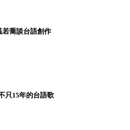
温若喬談台語創作
不只15年的台語歌