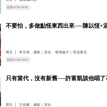
提案on the desk
不要怕，多做點怪東西出來──陳以恆×
撰文
宋文郁．攝影｜安比．場地協力｜現流冊店
提案on the desk
只有當代，沒有新舊──許富凱談他唱了
撰文
王信權．攝影｜安比