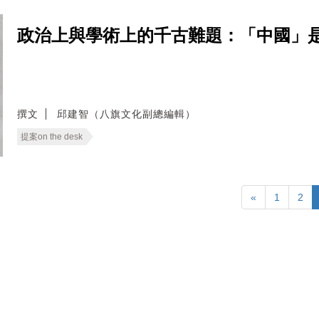
政治上與學術上的千古難題：「中國」是什麼？──
撰文
邱建智（八旗文化副總編輯）
提案on the desk
«
1
2