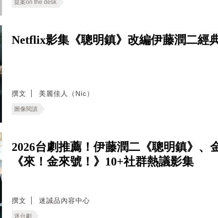
提案on the desk
Netflix影集《聰明鎮》改編伊藤潤二
撰文
美麗佳人（Nic）
圖像閱讀
2026台劇推薦！伊藤潤二《聰明鎮》
《來！金來號！》10+社群熱議影集
撰文
迷誠品內容中心
迷台劇