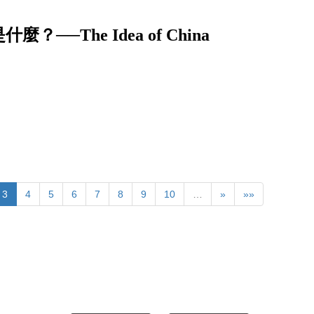
The Idea of China
3
4
5
6
7
8
9
10
…
»
»»