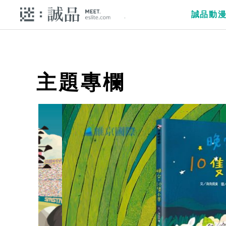
誠品動
主題專欄