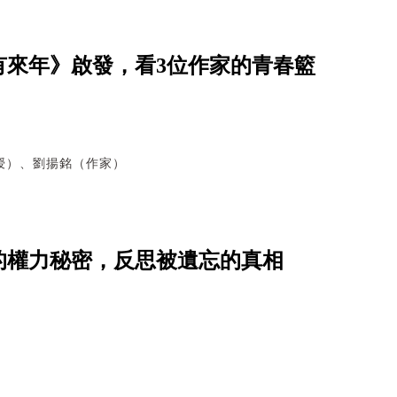
有來年》啟發，看3位作家的青春籃
授）、劉揚銘（作家）
的權力秘密，反思被遺忘的真相