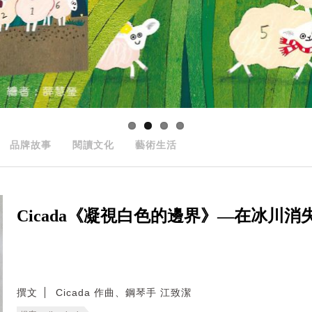
品牌故事
閱讀文化
藝術生活
Cicada《凝視白色的邊界》—在冰川
撰文
Cicada 作曲、鋼琴手 江致潔