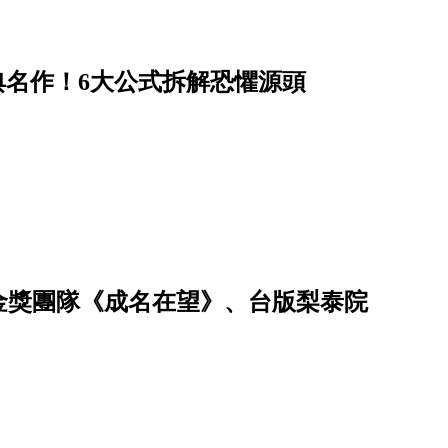
經典名作！6大公式拆解恐懼源頭
、金獎團隊《成名在望》、台版梨泰院