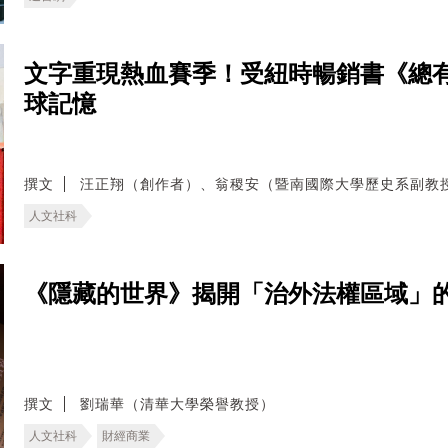
文字重現熱血賽季！受紐時暢銷書《總
球記憶
撰文
汪正翔（創作者）、翁稷安（暨南國際大學歷史系副教
人文社科
《隱藏的世界》揭開「治外法權區域」
撰文
劉瑞華（清華大學榮譽教授）
人文社科
財經商業