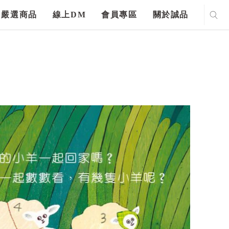
嚴選商品
線上DM
會員專區
關於誠品