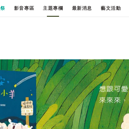
漫祭
影音專區
主題專欄
最新消息
藝文活動