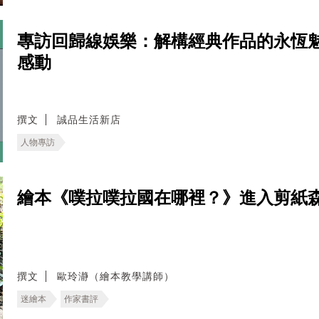
專訪回歸線娛樂：解構經典作品的永恆
感動
撰文
誠品生活新店
人物專訪
繪本《噗拉噗拉國在哪裡？》進入剪紙
撰文
歐玲瀞（繪本教學講師）
迷繪本
作家書評