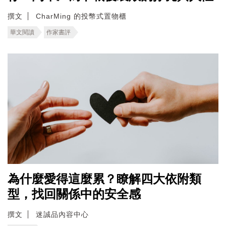
撰文
CharMing 的投幣式置物櫃
華文閱讀
作家書評
為什麼愛得這麼累？瞭解四大依附類
型，找回關係中的安全感
撰文
迷誠品內容中心