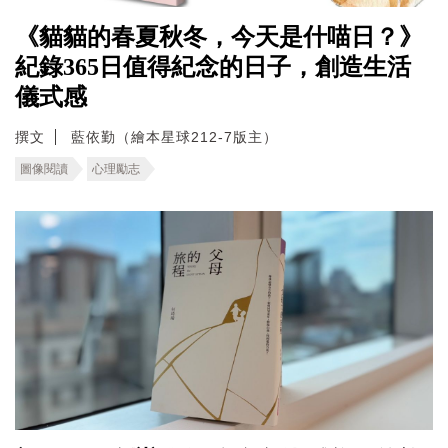
《貓貓的春夏秋冬，今天是什喵日？》
紀錄365日值得紀念的日子，創造生活
儀式感
撰文
藍依勤（繪本星球212-7版主）
圖像閱讀
心理勵志