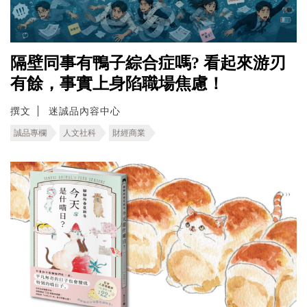
隔壁同事有鴨子綜合症嗎? 看起來游刃
有餘，事實上身陷職場焦慮！
撰文
迷誠品內容中心
誠品專欄
人文社科
財經商業