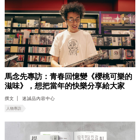
馬念先專訪：青春回憶變《櫻桃可樂的
滋味》，想把當年的快樂分享給大家
撰文
迷誠品內容中心
人物專訪