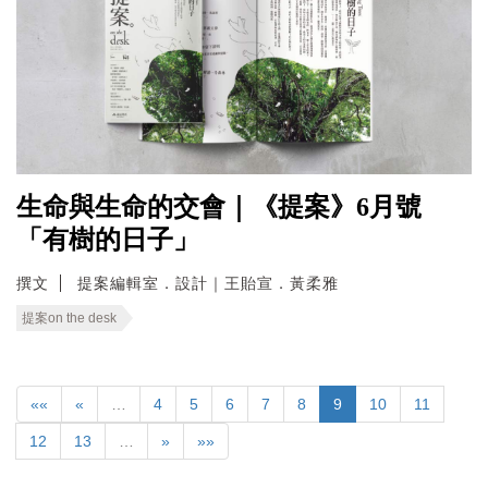
生命與生命的交會｜《提案》6月號
「有樹的日子」
撰文
提案編輯室．設計｜王貽宣．黃柔雅
提案on the desk
««
«
…
4
5
6
7
8
9
10
11
12
13
…
»
»»