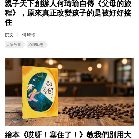
親子天下創辦人何琦瑜自傳《父母的旅
程》，原來真正改變孩子的是被好好接
住
撰文
何琦瑜
人物故事
心理勵志
繪本《哎呀！塞住了！》教我們別用大