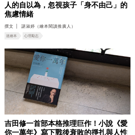
人的自以為，忽視孩子「身不由己」的
焦慮情緒
撰文
諶淑婷（繪本閱讀推廣人）
迷繪本
心理勵志
吉田修一首部本格推理巨作！小說《愛
你一萬年》寫下戰後衰敗的掙扎與人性