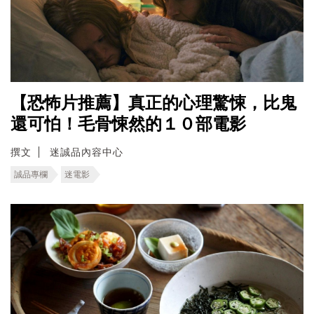
【恐怖片推薦】真正的心理驚悚，比鬼
還可怕！毛骨悚然的１０部電影
撰文
迷誠品內容中心
誠品專欄
迷電影