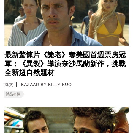
最新驚悚片《詭老》奪美國首週票房冠
軍；《異裂》導演奈沙馬蘭新作，挑戰
全新超自然題材
撰文
BAZAAR BY BILLY KUO
誠品專欄