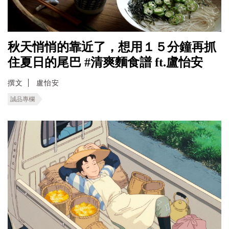
秋天悄悄的靠近了，想用１５分鐘再抓
住夏日的尾巴 #清爽麵食譜 ft.盧怡安
撰文
盧怡安
誠品專欄