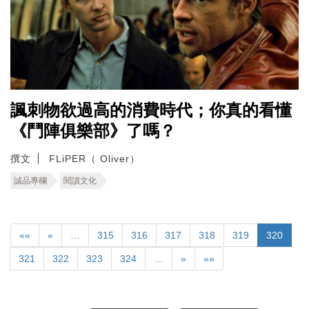
諷刺物欲過高的消費時代；你真的看懂
《鬥陣俱樂部》了嗎？
撰文
FLiPER（ Oliver）
誠品專欄
閱讀文化
««
«
…
315
316
317
318
319
320
321
322
323
324
…
»
»»