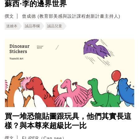
蘇西·李的邊界世界
撰文
曾成德 (教育部美感與設計課程創新計畫主持人)
迷繪本
誠品專欄
誠品兒童
買一堆恐龍貼圖跟玩具，他們其實長這
樣？與本尊來超級比一比
撰文
FLiPER（Can see）