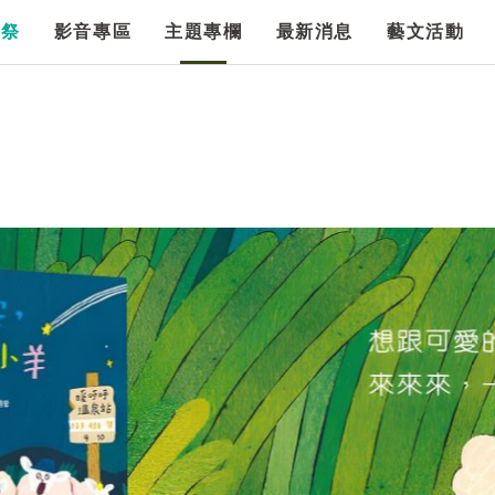
漫祭
影音專區
主題專欄
最新消息
藝文活動