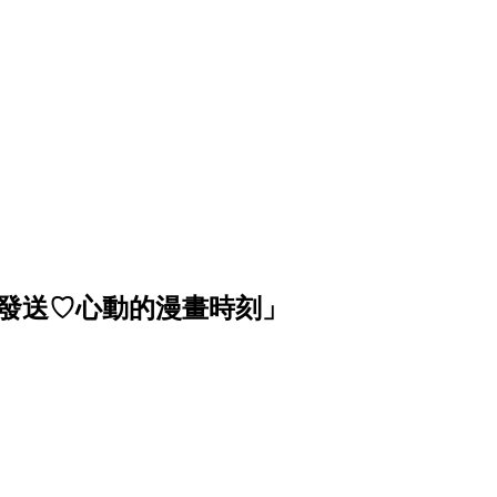
波發送♡心動的漫畫時刻」