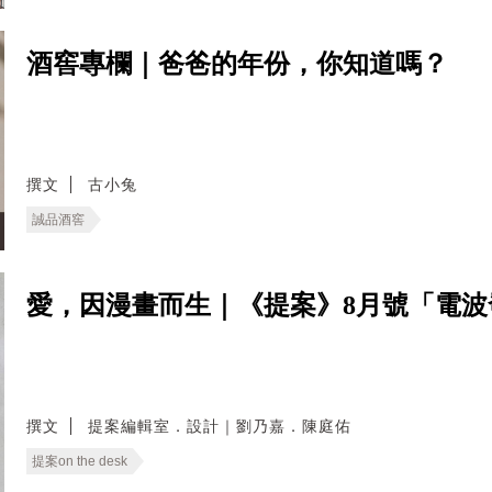
酒窖專欄｜爸爸的年份，你知道嗎？
撰文
古小兔
誠品酒窖
愛，因漫畫而生｜《提案》8月號「電
撰文
提案編輯室．設計｜劉乃嘉．陳庭佑
提案on the desk