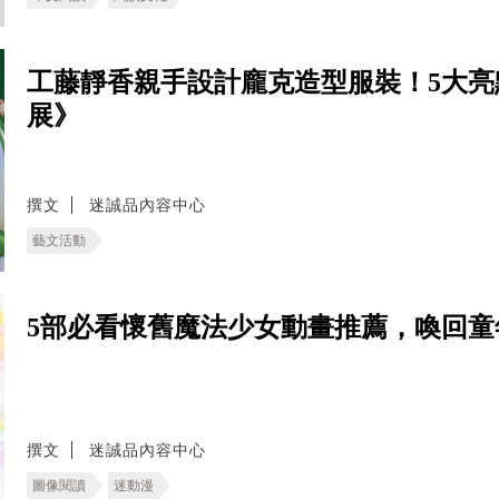
工藤靜香親手設計龐克造型服裝！5大亮
展》
撰文
迷誠品內容中心
藝文活動
5部必看懷舊魔法少女動畫推薦，喚回童
撰文
迷誠品內容中心
圖像閱讀
迷動漫