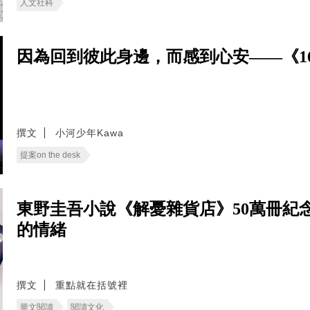
人文社科
因為回到彼此身邊，而感到心安——《166
撰文
小河少年Kawa
提案on the desk
東野圭吾小說《解憂雜貨店》50萬冊紀
的情緒
撰文
重點就在括號裡
華文閱讀
閱讀文化