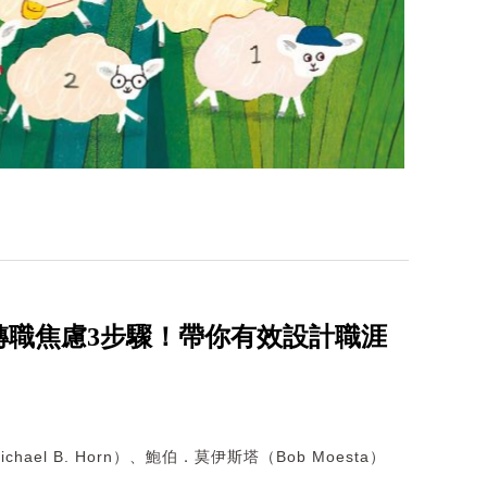
轉職焦慮3步驟！帶你有效設計職涯
hael B. Horn）、鮑伯．莫伊斯塔（Bob Moesta）