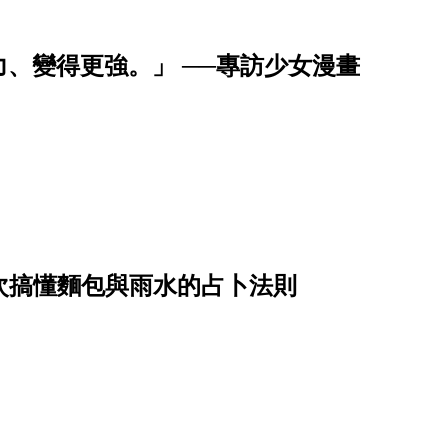
、變得更強。」 ──專訪少女漫畫
？一次搞懂麵包與雨水的占卜法則