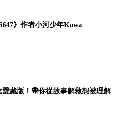
47》作者小河少年Kawa
念愛藏版！帶你從故事解救想被理解