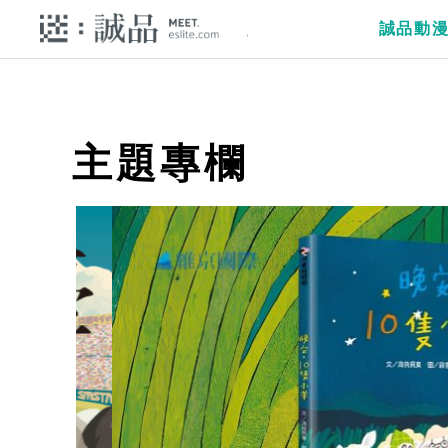
誠品動
主題專欄