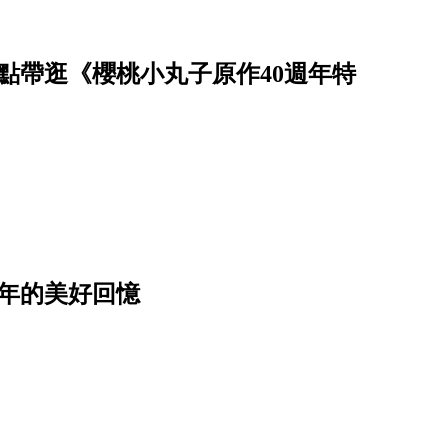
點帶逛《櫻桃小丸子原作40週年特
年的美好回憶