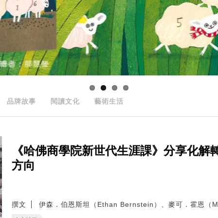
品牌故事
閱讀文化
藝術生活
《哈佛商學院新世代生涯課》分享化解
方向
撰文
伊森．伯恩斯坦（Ethan Bernstein）、麥可．霍恩（Mic