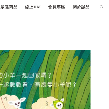
嚴選商品
線上DM
會員專區
關於誠品