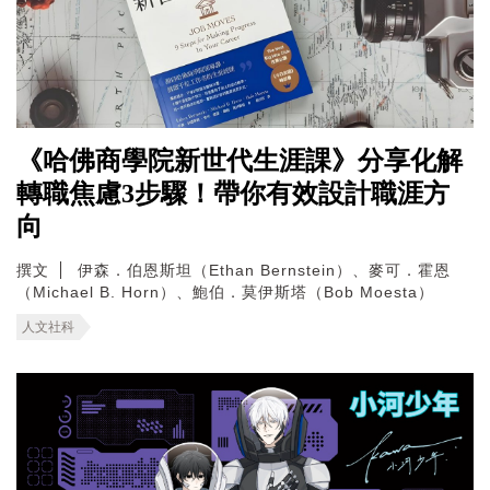
《哈佛商學院新世代生涯課》分享化解
轉職焦慮3步驟！帶你有效設計職涯方
向
撰文
伊森．伯恩斯坦（Ethan Bernstein）、麥可．霍恩
（Michael B. Horn）、鮑伯．莫伊斯塔（Bob Moesta）
人文社科