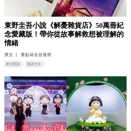
東野圭吾小說《解憂雜貨店》50萬冊紀
念愛藏版！帶你從故事解救想被理解的
情緒
撰文
重點就在括號裡
華文閱讀
閱讀文化