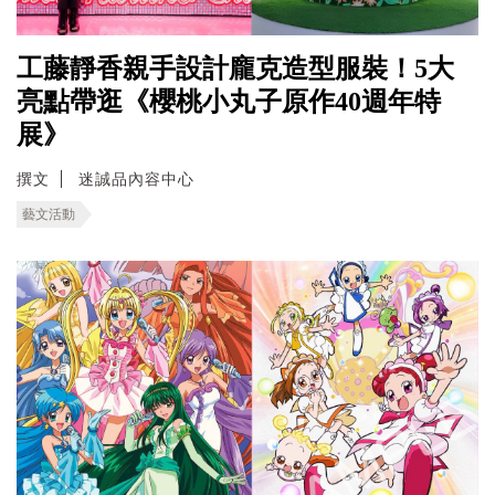
工藤靜香親手設計龐克造型服裝！5大
亮點帶逛《櫻桃小丸子原作40週年特
展》
撰文
迷誠品內容中心
藝文活動