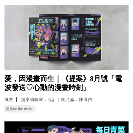
愛，因漫畫而生｜《提案》8月號「電
波發送♡心動的漫畫時刻」
撰文
提案編輯室．設計｜劉乃嘉．陳庭佑
提案on the desk