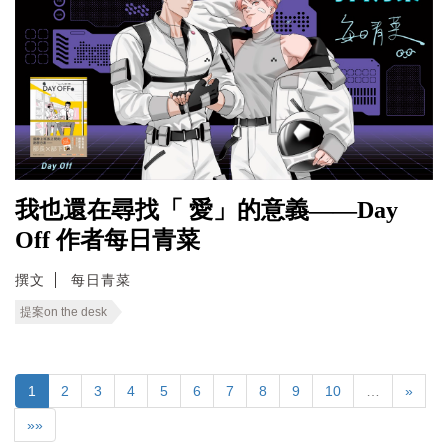
我也還在尋找「 愛」的意義——Day
Off 作者每日青菜
撰文
每日青菜
提案on the desk
1
2
3
4
5
6
7
8
9
10
…
»
»»