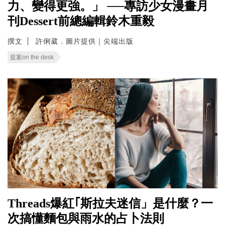
力、變得更強。」 ──專訪少女漫畫月
刊Dessert前總編輯鈴木重毅
撰文
許俐葳．圖片提供｜尖端出版
提案on the desk
Threads爆紅｢斯拉夫迷信」是什麼？一
次搞懂麵包與雨水的占卜法則