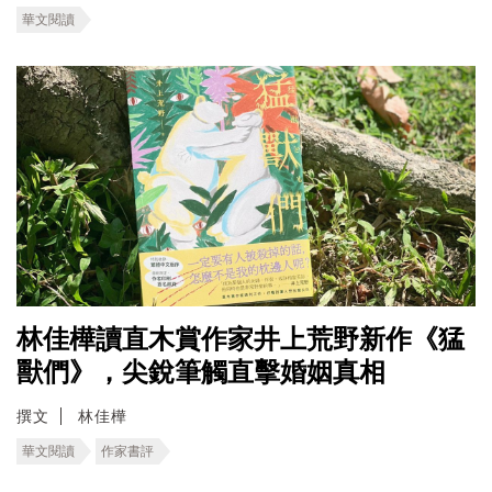
華文閱讀
林佳樺讀直木賞作家井上荒野新作《猛
獸們》，尖銳筆觸直擊婚姻真相
撰文
林佳樺
華文閱讀
作家書評