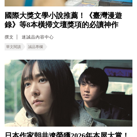
國際大獎文學小說推薦！《臺灣漫遊
錄》等8本橫掃文壇獎項的必讀神作
撰文
迷誠品內容中心
華文閱讀
誠品專欄
日本作家朝井遼榮獲2026年本屋大賞！