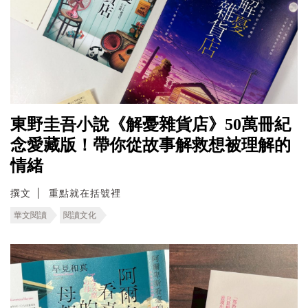
東野圭吾小說《解憂雜貨店》50萬冊紀
念愛藏版！帶你從故事解救想被理解的
情緒
撰文
重點就在括號裡
華文閱讀
閱讀文化