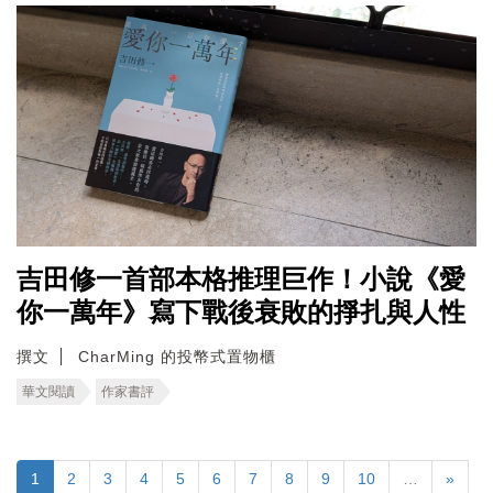
吉田修一首部本格推理巨作！小說《愛
你一萬年》寫下戰後衰敗的掙扎與人性
撰文
CharMing 的投幣式置物櫃
華文閱讀
作家書評
1
2
3
4
5
6
7
8
9
10
…
»