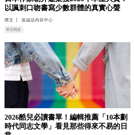
以諷刺口吻書寫少數群體的真實心聲
撰文
迷誠品內容中心
華文閱讀
2026酷兒必讀書單！編輯推薦「10本劃
時代同志文學」看見那些得來不易的日