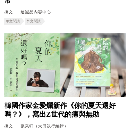
常
撰文
迷誠品內容中心
華文閱讀
外文閱讀
韓國作家金愛爛新作《你的夏天還好
嗎？》，寫出Z世代的痛與無助
撰文
張采軒（大田執行編輯）