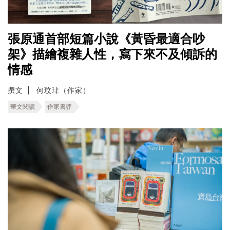
張原通首部短篇小說《黃昏最適合吵
架》描繪複雜人性，寫下來不及傾訴的
情感
撰文
何玟珒（作家）
華文閱讀
作家書評