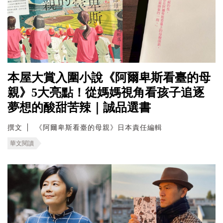
本屋大賞入圍小說《阿爾卑斯看臺的母
親》5大亮點！從媽媽視角看孩子追逐
夢想的酸甜苦辣｜誠品選書
撰文
《阿爾卑斯看臺的母親》日本責任編輯
華文閱讀