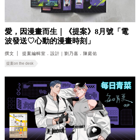
愛，因漫畫而生｜《提案》8月號「電
波發送♡心動的漫畫時刻」
撰文
提案編輯室．設計｜劉乃嘉．陳庭佑
提案on the desk