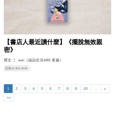
【書店人最近讀什麼】《擺脫無效親
密》
撰文
wei（誠品生活480 客服）
提案on the desk
1
2
3
4
5
6
7
8
9
10
…
»
»»