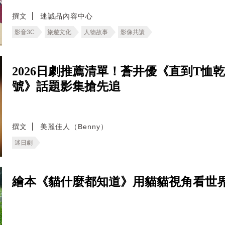
撰文
迷誠品內容中心
影音3C
旅遊文化
人物故事
影像共讀
2026日劇推薦清單！蒼井優《直到T
號》話題影集搶先追
撰文
美麗佳人（Benny）
迷日劇
繪本《貓什麼都知道》用貓貓視角看世