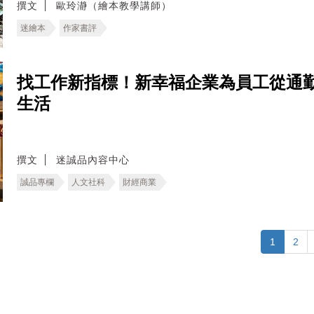
撰文
歐玲瀞（繪本教學講師）
迷繪本
作家書評
找工作新指標！新幸福企業為員工從通
生活
撰文
迷誠品內容中心
誠品專欄
人文社科
財經商業
1
2