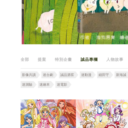
全部
提案
特別企畫
誠品專欄
人物故事
影像共讀
迷台劇
誠品酒窖
迷動漫
細田守
新海誠
迷測驗
迷繪本
迷電影