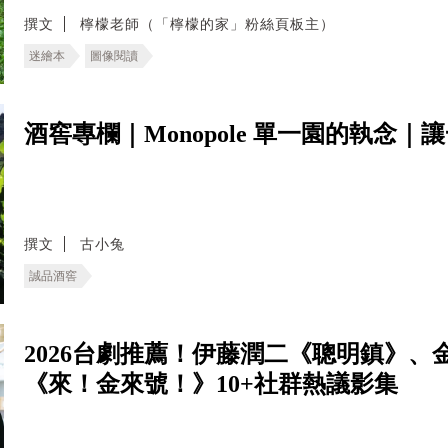
撰文
檸檬老師（「檸檬的家」粉絲頁板主）
迷繪本
圖像閱讀
酒窖專欄｜Monopole 單一園的執念
撰文
古小兔
誠品酒窖
2026台劇推薦！伊藤潤二《聰明鎮》
《來！金來號！》10+社群熱議影集