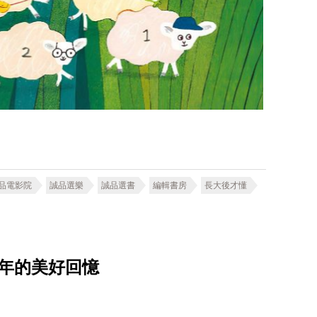
品電影院
誠品選樂
誠品選書
編輯書房
長大後才懂
年的美好回憶