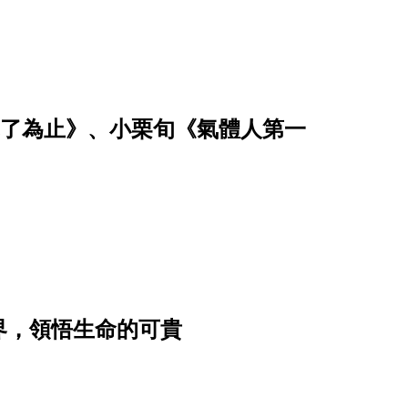
恤乾了為止》、小栗旬《氣體人第一
界，領悟生命的可貴