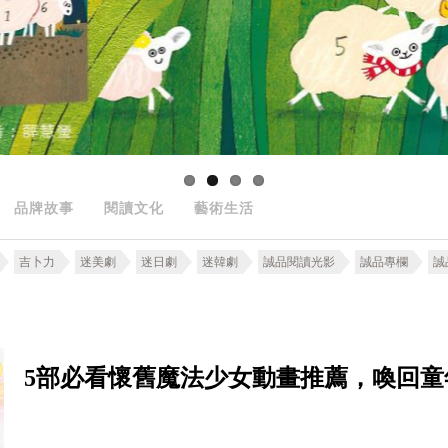
品牌故事
閱讀文化
藝術生活
吉卜力
迷美劇
迷日劇
迷韓劇
誠品閱讀光影
誠品專欄
誠
5部必看懷舊魔法少女動畫推薦，喚回童