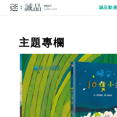
誠品動
主題專欄