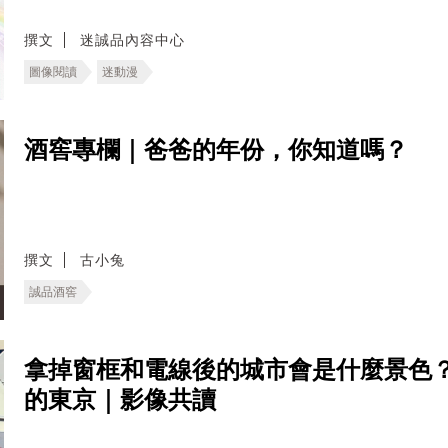
撰文
迷誠品內容中心
圖像閱讀
迷動漫
酒窖專欄｜爸爸的年份，你知道嗎？
撰文
古小兔
誠品酒窖
拿掉窗框和電線後的城市會是什麼景色
的東京｜影像共讀