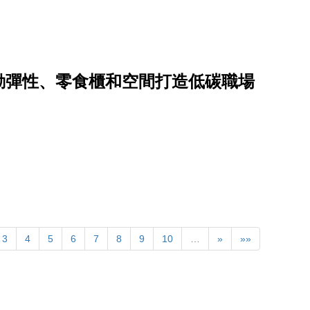
勤彈性、零食櫃和空間打造低碳職場
3
4
5
6
7
8
9
10
…
»
»»