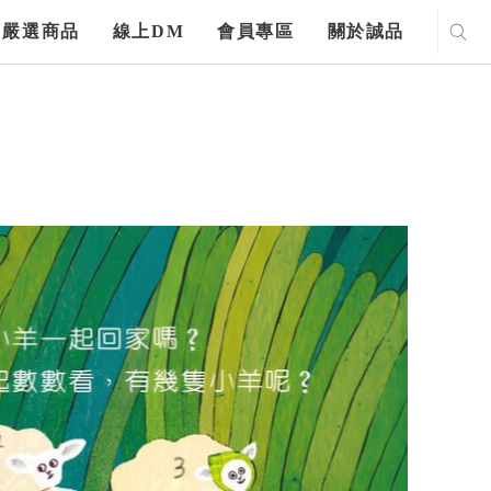
嚴選商品
線上DM
會員專區
關於誠品