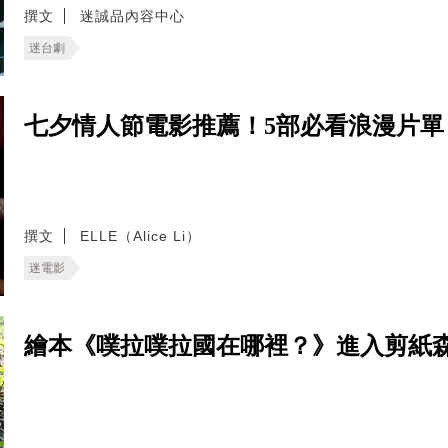
撰文
迷誠品內容中心
迷台劇
七夕情人節電影推薦！5部必看浪漫片
撰文
ELLE（Alice Li）
迷電影
繪本《噗拉噗拉國在哪裡？》進入剪紙