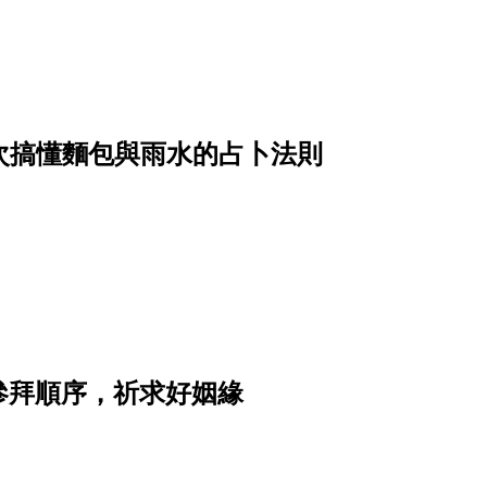
？一次搞懂麵包與雨水的占卜法則
參拜順序，祈求好姻緣