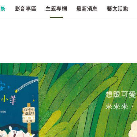
漫祭
影音專區
主題專欄
最新消息
藝文活動