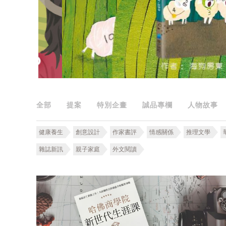
全部
提案
特別企畫
誠品專欄
人物故事
健康養生
創意設計
作家書評
情感關係
推理文學
雜誌新訊
親子家庭
外文閱讀