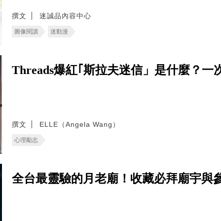
撰文
迷誠品內容中心
圖像閱讀
迷動漫
Threads爆紅｢斯拉夫迷信」是什麼
撰文
ELLE（Angela Wang）
心理勵志
全台最靈驗的月老廟！收藏必拜廟宇與