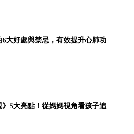
的6大好處與禁忌，有效提升心肺功
親》5大亮點！從媽媽視角看孩子追