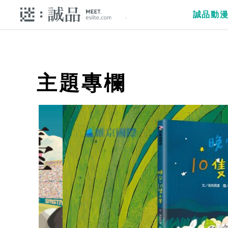
誠品動
主題專欄