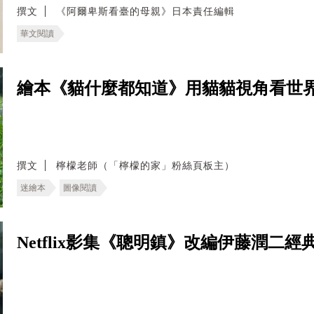
撰文
《阿爾卑斯看臺的母親》日本責任編輯
華文閱讀
繪本《貓什麼都知道》用貓貓視角看世
撰文
檸檬老師（「檸檬的家」粉絲頁板主）
迷繪本
圖像閱讀
Netflix影集《聰明鎮》改編伊藤潤二