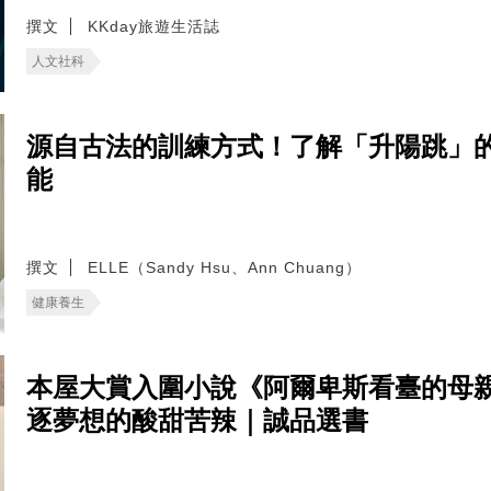
撰文
KKday旅遊生活誌
人文社科
源自古法的訓練方式！了解「升陽跳」
能
撰文
ELLE（Sandy Hsu、Ann Chuang）
健康養生
本屋大賞入圍小說《阿爾卑斯看臺的母
逐夢想的酸甜苦辣｜誠品選書