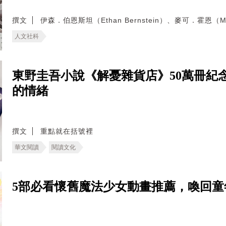
撰文
伊森．伯恩斯坦（Ethan Bernstein）、麥可．霍恩（Mic
人文社科
東野圭吾小說《解憂雜貨店》50萬冊紀
的情緒
撰文
重點就在括號裡
華文閱讀
閱讀文化
5部必看懷舊魔法少女動畫推薦，喚回童