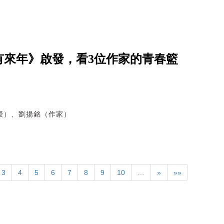
有來年》啟發，看3位作家的青春籃
授）、劉揚銘（作家）
3
4
5
6
7
8
9
10
…
»
»»