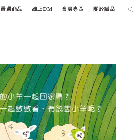
嚴選商品
線上DM
會員專區
關於誠品