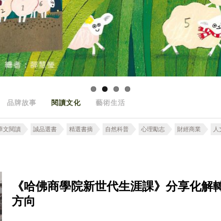
品牌故事
閱讀文化
藝術生活
華文閱讀
誠品選書
精選書摘
自然科普
心理勵志
財經商業
人
《哈佛商學院新世代生涯課》分享化解
方向