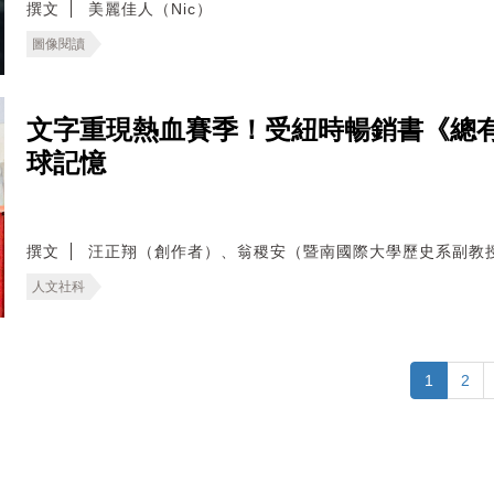
撰文
美麗佳人（Nic）
圖像閱讀
文字重現熱血賽季！受紐時暢銷書《總
球記憶
撰文
汪正翔（創作者）、翁稷安（暨南國際大學歷史系副教
人文社科
1
2