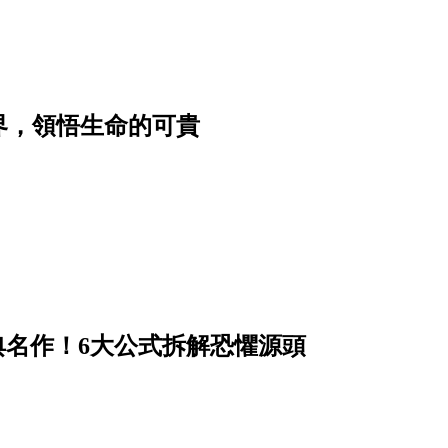
界，領悟生命的可貴
經典名作！6大公式拆解恐懼源頭