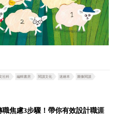
文社科
編輯書房
閱讀文化
迷繪本
圖像閱讀
轉職焦慮3步驟！帶你有效設計職涯