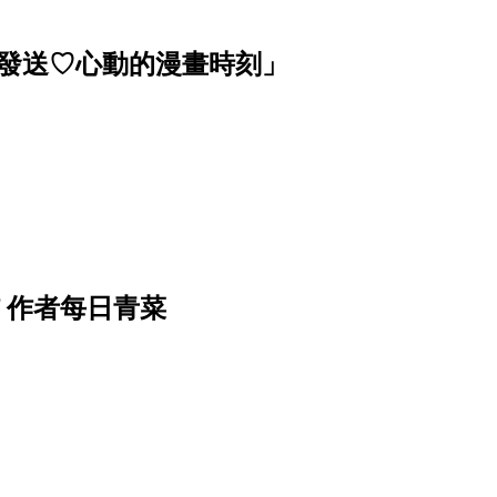
波發送♡心動的漫畫時刻」
f 作者每日青菜