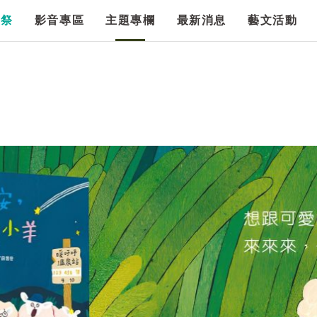
漫祭
影音專區
主題專欄
最新消息
藝文活動