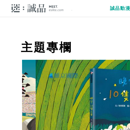
誠品動
主題專欄