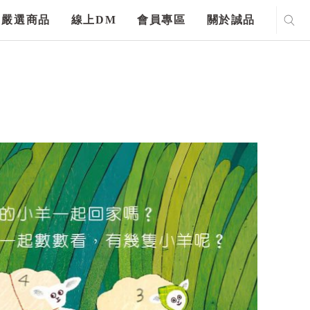
嚴選商品
線上DM
會員專區
關於誠品