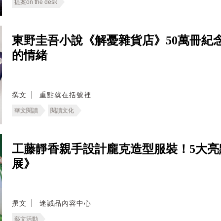
提案on the desk
東野圭吾小說《解憂雜貨店》50萬冊紀
的情緒
撰文
重點就在括號裡
華文閱讀
閱讀文化
工藤靜香親手設計龐克造型服裝！5大亮
展》
撰文
迷誠品內容中心
藝文活動