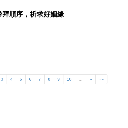
參拜順序，祈求好姻緣
3
4
5
6
7
8
9
10
…
»
»»