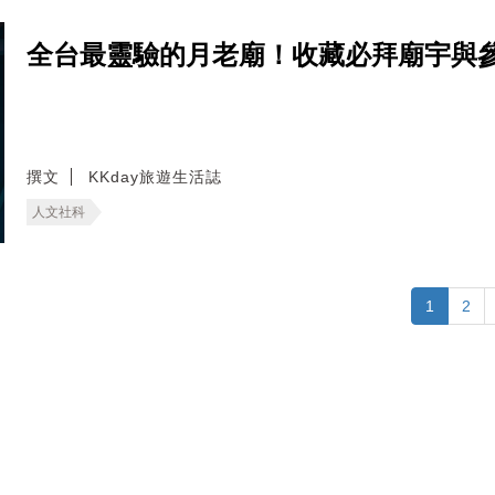
全台最靈驗的月老廟！收藏必拜廟宇與
撰文
KKday旅遊生活誌
人文社科
1
2