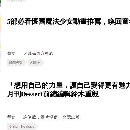
5部必看懷舊魔法少女動畫推薦，喚回童
撰文
迷誠品內容中心
圖像閱讀
迷動漫
「想用自己的力量，讓自己變得更有魅力
月刊Dessert前總編輯鈴木重毅
撰文
許俐葳．圖片提供｜尖端出版
提案on the desk