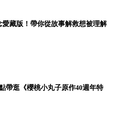
念愛藏版！帶你從故事解救想被理解
點帶逛《櫻桃小丸子原作40週年特