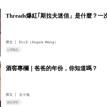
Threads爆紅｢斯拉夫迷信」是什麼
撰文
ELLE（Angela Wang）
心理勵志
酒窖專欄｜爸爸的年份，你知道嗎？
撰文
古小兔
誠品酒窖