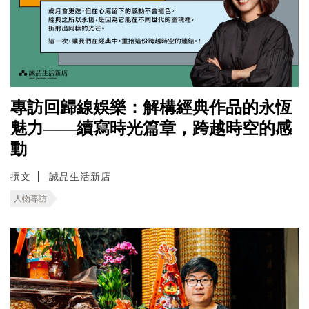
專訪回歸線娛樂：解構經典作品的永恆
魅力——續寫時光篇章，跨越時空的感
動
撰文
誠品生活新店
人物專訪