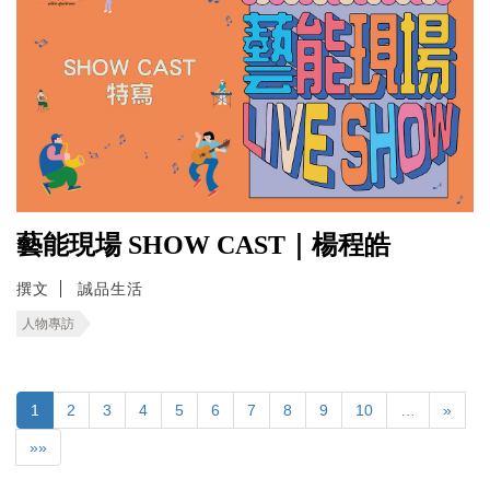
藝能現場 SHOW CAST｜楊程皓
撰文
誠品生活
人物專訪
1
2
3
4
5
6
7
8
9
10
…
»
»»