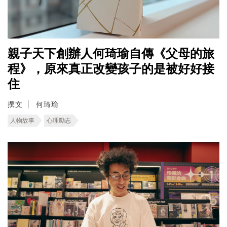
親子天下創辦人何琦瑜自傳《父母的旅
程》，原來真正改變孩子的是被好好接
住
撰文
何琦瑜
人物故事
心理勵志