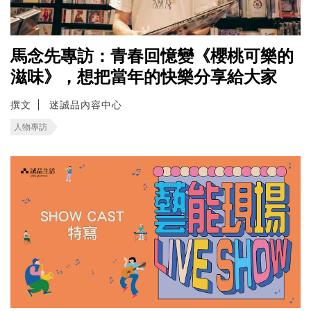
馬念先專訪：青春回憶變《櫻桃可樂的
滋味》，想把當年的快樂分享給大家
撰文
迷誠品內容中心
人物專訪