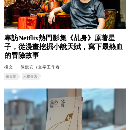
專訪Netflix熱門影集《乩身》原著星
子，從漫畫挖掘小說天賦，寫下最熱血
的冒險故事
撰文
陳默安（文字工作者）
迷台劇
人物專訪