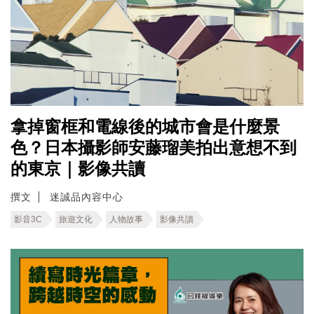
拿掉窗框和電線後的城市會是什麼景
色？日本攝影師安藤瑠美拍出意想不到
的東京｜影像共讀
撰文
迷誠品內容中心
影音3C
旅遊文化
人物故事
影像共讀