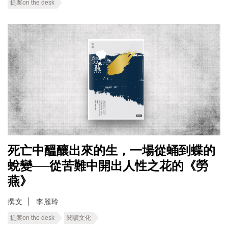
提案on the desk
死亡中醞釀出來的生，一場從蛹到蝶的
蛻變──從苦難中開出人性之花的《勞
燕》
撰文
李麗玲
提案on the desk
閱讀文化