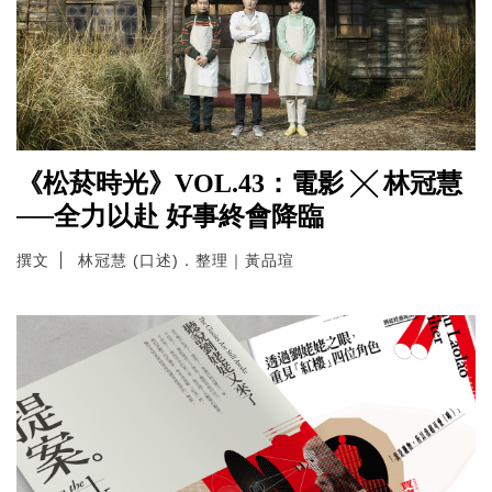
《松菸時光》VOL.43：電影 ╳ 林冠慧
──全力以赴 好事終會降臨
撰文
林冠慧 (口述)．整理｜黃品瑄