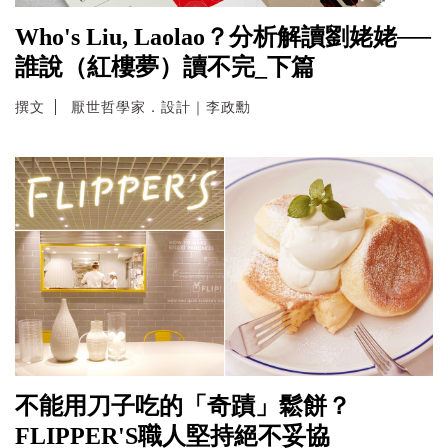
Who's Liu, Laolao？分析解讀劉姥姥──
誰說（紅樓夢）讀不完_下篇
撰文
厭世哲學家．設計｜李政勳
不能用刀子吃的「奇蹟」鬆餅？
FLIPPER'S職人堅持絕不妥協