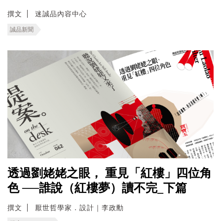
撰文
迷誠品內容中心
誠品新聞
透過劉姥姥之眼， 重見「紅樓」四位角
色 ──誰說（紅樓夢）讀不完_下篇
撰文
厭世哲學家．設計｜李政勳