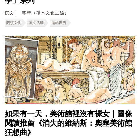
學」系列
撰文
李華（積木文化主編）
閱讀文化
藝文活動
編輯書房
如果有一天，美術館裡沒有裸女｜圖像
閱讀推薦《消失的維納斯：奧塞美術館
狂想曲》