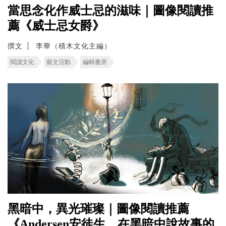
當思念化作威士忌的滋味｜圖像閱讀推
薦《威士忌女爵》
撰文
李華（積木文化主編）
閱讀文化
藝文活動
編輯書房
黑暗中，異光璀璨｜圖像閱讀推薦
《Andersen安徒生，在黑暗中說故事的