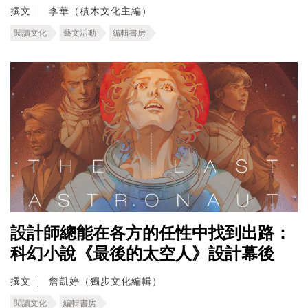
撰文
李華（積木文化主編）
閱讀文化
藝文活動
編輯書房
設計師總能在各方的任性中找到出路：
科幻小說《最後的太空人》設計幕後
撰文
詹凱婷（獨步文化編輯）
閱讀文化
編輯書房