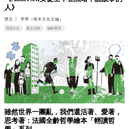
人》
撰文
李華（積木文化主編）
閱讀文化
藝文活動
編輯書房
雖然世界一團亂，我們還活著、愛著，
思考著：法國全齡哲學繪本「輕讀哲