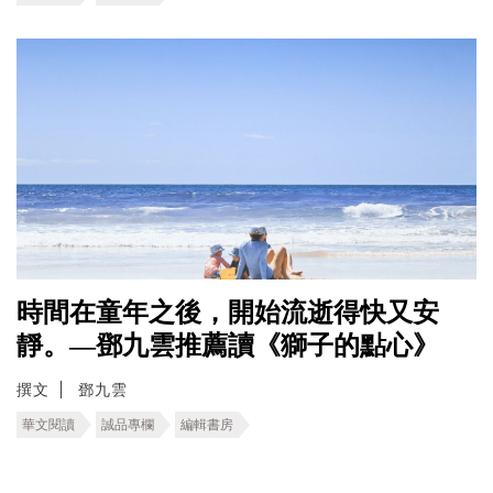
時間在童年之後，開始流逝得快又安
靜。—鄧九雲推薦讀《獅子的點心》
撰文
鄧九雲
華文閱讀
誠品專欄
編輯書房