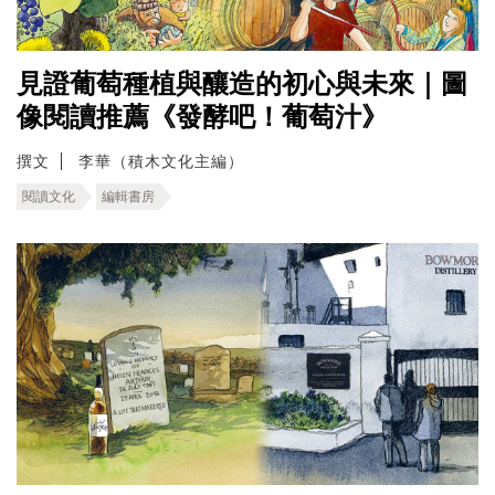
見證葡萄種植與釀造的初心與未來｜圖
像閱讀推薦《發酵吧！葡萄汁》
撰文
李華（積木文化主編）
閱讀文化
編輯書房