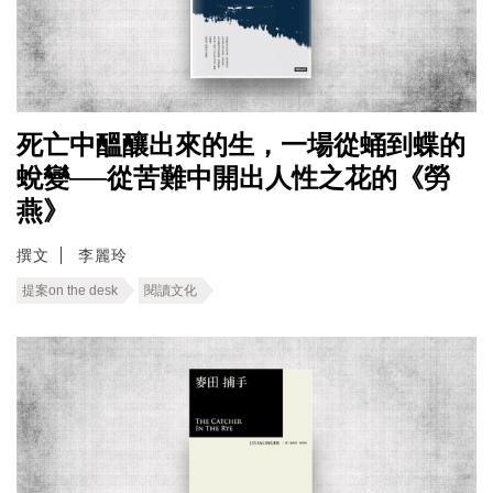
死亡中醞釀出來的生，一場從蛹到蝶的
蛻變──從苦難中開出人性之花的《勞
燕》
撰文
李麗玲
提案on the desk
閱讀文化