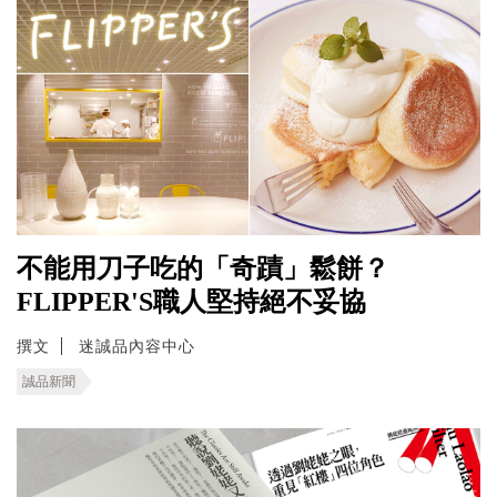
不能用刀子吃的「奇蹟」鬆餅？
FLIPPER'S職人堅持絕不妥協
撰文
迷誠品內容中心
誠品新聞