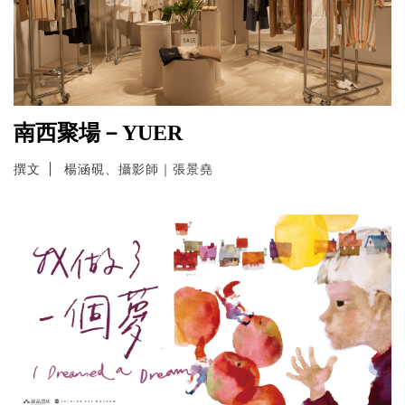
南西聚場－YUER
撰文
楊涵硯、攝影師｜張景堯