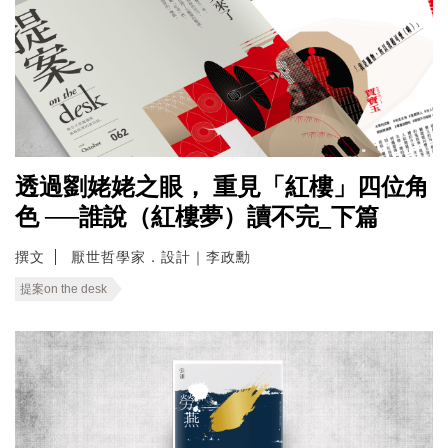
透過劉姥姥之眼， 重見「紅樓」四位角
色 ──誰說（紅樓夢）讀不完_下篇
撰文
厭世哲學家．設計｜李政勳
提案on the desk