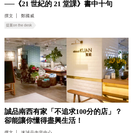
──《21 世紀的 21 堂課》書中十句
撰文
鄭國威
提案on the desk
誠品南西有家「不追求100分的店」？
卻能讓你懂得盡興生活！
撰文
迷誠品內容中心