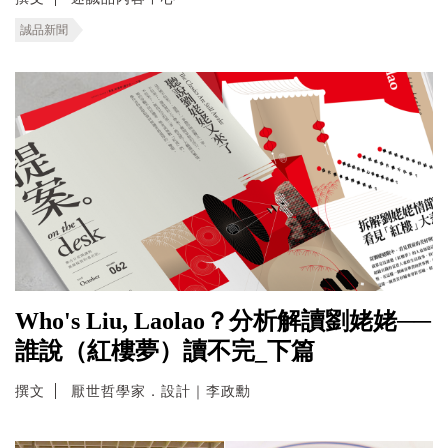
誠品新聞
Who's Liu, Laolao？分析解讀劉姥姥──
誰說（紅樓夢）讀不完_下篇
撰文
厭世哲學家．設計｜李政勳