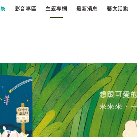
漫祭
影音專區
主題專欄
最新消息
藝文活動