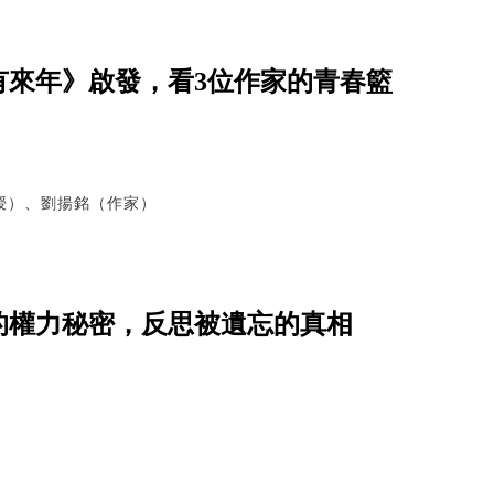
有來年》啟發，看3位作家的青春籃
授）、劉揚銘（作家）
的權力秘密，反思被遺忘的真相