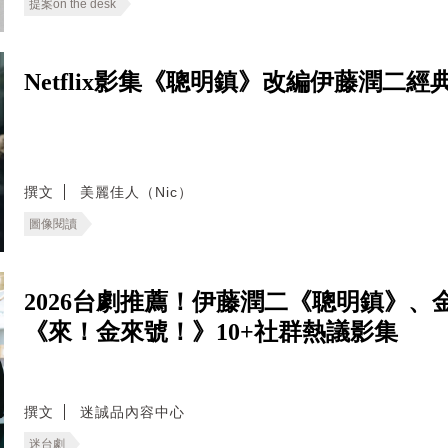
提案on the desk
Netflix影集《聰明鎮》改編伊藤潤二
撰文
美麗佳人（Nic）
圖像閱讀
2026台劇推薦！伊藤潤二《聰明鎮》
《來！金來號！》10+社群熱議影集
撰文
迷誠品內容中心
迷台劇