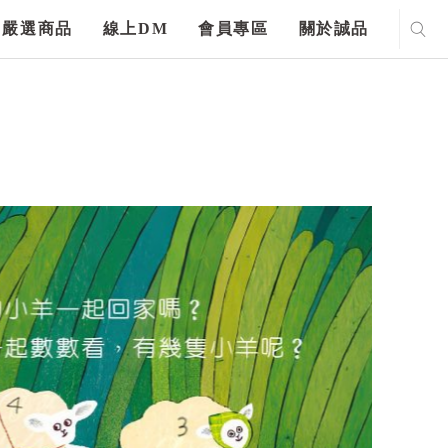
嚴選商品
線上DM
會員專區
關於誠品