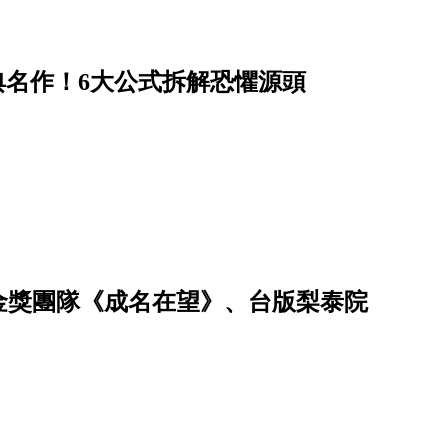
經典名作！6大公式拆解恐懼源頭
、金獎團隊《成名在望》、台版梨泰院