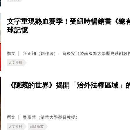
文字重現熱血賽季！受紐時暢銷書《總
球記憶
撰文
汪正翔（創作者）、翁稷安（暨南國際大學歷史系副教
人文社科
《隱藏的世界》揭開「治外法權區域」
撰文
劉瑞華（清華大學榮譽教授）
人文社科
財經商業