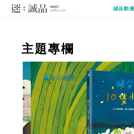
誠品動
主題專欄