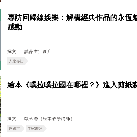
專訪回歸線娛樂：解構經典作品的永恆
感動
撰文
誠品生活新店
人物專訪
繪本《噗拉噗拉國在哪裡？》進入剪紙
撰文
歐玲瀞（繪本教學講師）
迷繪本
作家書評