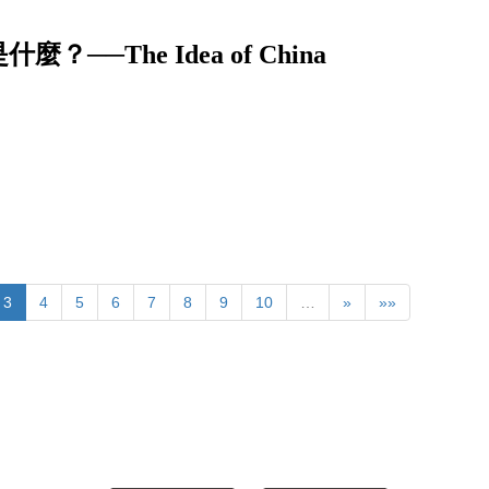
The Idea of China
3
4
5
6
7
8
9
10
…
»
»»