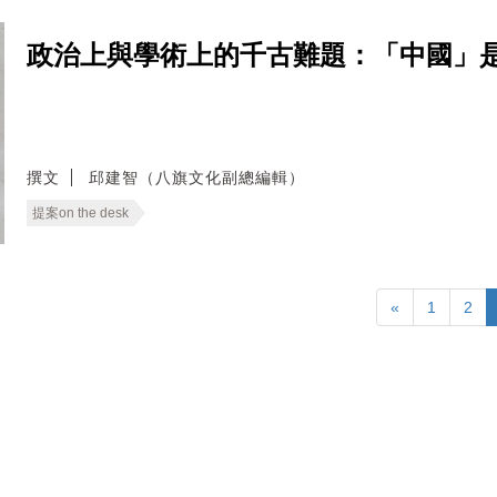
政治上與學術上的千古難題：「中國」是什麼？──
撰文
邱建智（八旗文化副總編輯）
提案on the desk
«
1
2