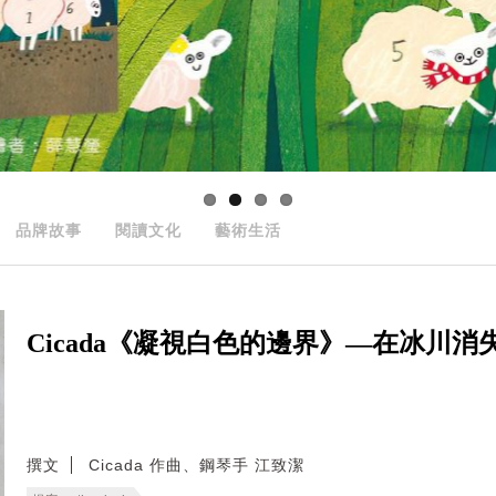
品牌故事
閱讀文化
藝術生活
Cicada《凝視白色的邊界》—在冰川
撰文
Cicada 作曲、鋼琴手 江致潔