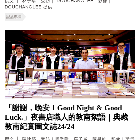
撰文
林子晴 受訪｜ DOUCHANGLEE 影像｜
DOUCHANGLEE 提供
誠品專欄
「謝謝，晚安！Good Night & Good
Luck.」夜書店職人的敦南絮語｜典藏
敦南紀實圖文誌24/24
撰文
陳映婷 受訪｜周業陞、羅子威、陳昱維 影像｜梁景