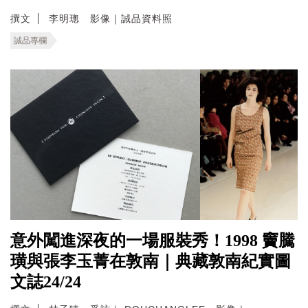
撰文
李明璁 影像｜誠品資料照
誠品專欄
意外闖進深夜的一場服裝秀！1998 竇騰
璜與張李玉菁在敦南｜典藏敦南紀實圖
文誌24/24