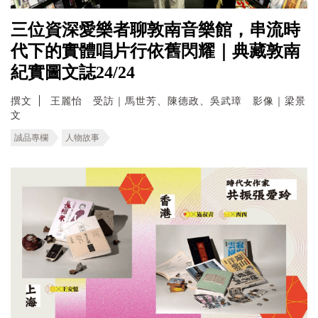
三位資深愛樂者聊敦南音樂館，串流時
代下的實體唱片行依舊閃耀｜典藏敦南
紀實圖文誌24/24
撰文
王麗怡 受訪｜馬世芳、陳德政、吳武璋 影像｜梁景
文
誠品專欄
人物故事