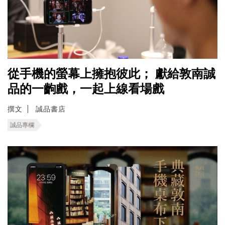
從手機的螢幕上擁抱彼此； 獻給敦南誠
品的一齣戲，一起上線看場戲
撰文
誠品書店
誠品專欄