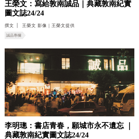
王榮文：寫給敦南誠品｜典藏敦南紀實
圖文誌24/24
撰文
王榮文 影像｜王榮文提供
誠品專欄
李明璁：書店青春，願城市永不遺忘 ｜
典藏敦南紀實圖文誌24/24