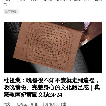
文
誠品專欄
杜祖業：晚餐後不知不覺就走到這裡，
吸吮養份、完整身心的文化飽足感｜典
藏敦南紀實圖文誌24/24
撰文
杜祖業 影像｜十月攝影工作室