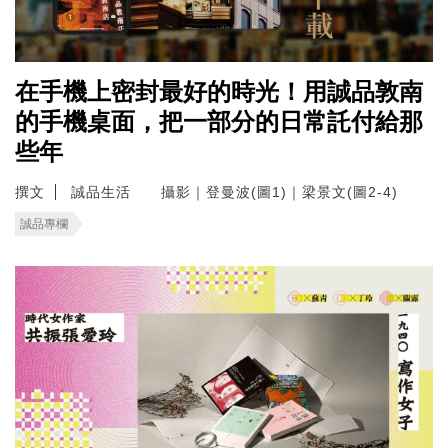
在手機上密封最好的時光！用誠品敦南
的手機桌面，把一部分的日常託付給那
些年
撰文
誠品生活 攝影｜登曼波(圖1)｜梁景文(圖2-4)
誠品專欄