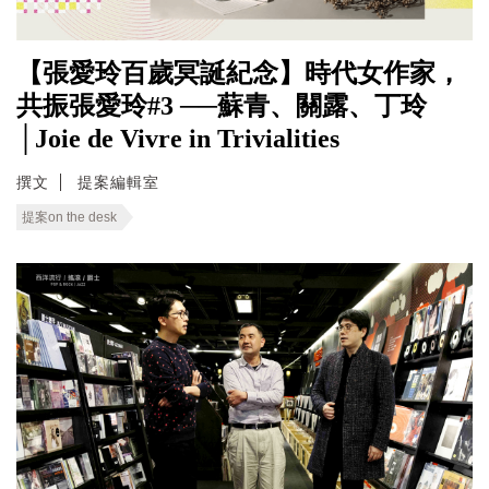
【張愛玲百歲冥誕紀念】時代女作家，
共振張愛玲#3 ──蘇青、關露、丁玲
│Joie de Vivre in Trivialities
撰文
提案編輯室
提案on the desk