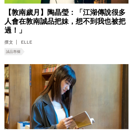
【敦南歲月】陶晶瑩：「江湖傳說很多
人會在敦南誠品把妹，想不到我也被把
過！」
撰文
ELLE
誠品專欄