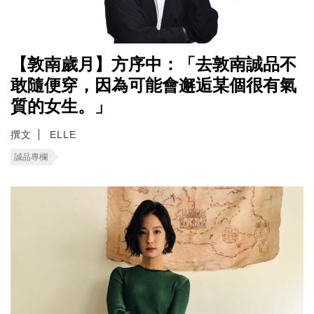
【敦南歲月】方序中：「去敦南誠品不
敢隨便穿，因為可能會邂逅某個很有氣
質的女生。」
撰文
ELLE
誠品專欄