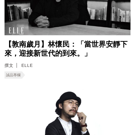
【敦南歲月】林懷民：「當世界安靜下
來，迎接新世代的到來。」
撰文
ELLE
誠品專欄