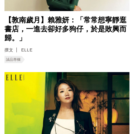
【敦南歲月】賴雅妍：「常常想寧靜逛
書店，一進去卻好多狗仔，於是敗興而
歸。」
撰文
ELLE
誠品專欄