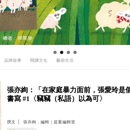
品牌故事
閱讀文化
藝術生活
張亦絢：「在家庭暴力面前，張愛玲是
書寫 #1〈竊竊（私語）以為可〉
撰文
張亦絢．編輯｜提案編輯室