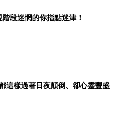
現階段迷惘的你指點迷津！
他都這樣過著日夜顛倒、卻心靈豐盛