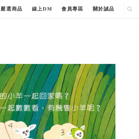
嚴選商品
線上DM
會員專區
關於誠品