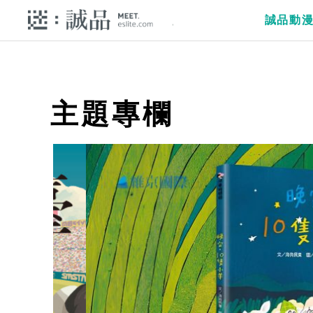
誠品動
主題專欄