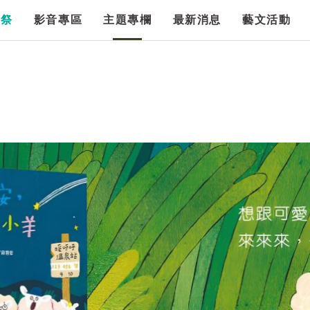
漫祭
影音專區
主題專欄
最新消息
藝文活動