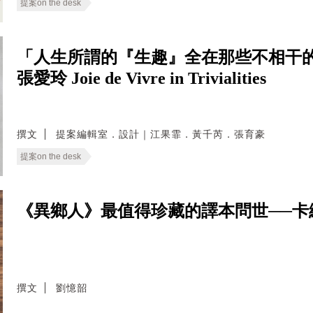
提案on the desk
「人生所謂的『生趣』全在那些不相干的
張愛玲 Joie de Vivre in Trivialities
撰文
提案編輯室．設計｜江果霏．黃千芮．張育豪
提案on the desk
《異鄉人》最值得珍藏的譯本問世──卡
撰文
劉憶韶