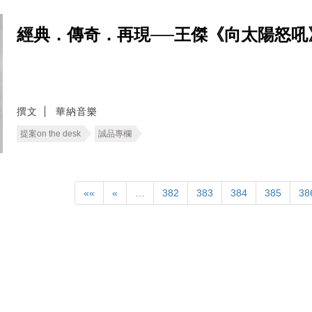
經典．傳奇．再現──王傑《向太陽怒吼
撰文
華納音樂
提案on the desk
誠品專欄
««
«
…
382
383
384
385
38