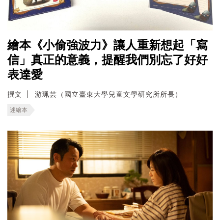
繪本《小偷強波力》讓人重新想起「寫
信」真正的意義，提醒我們別忘了好好
表達愛
撰文
游珮芸（國立臺東大學兒童文學研究所所長）
迷繪本