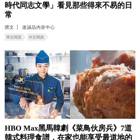
時代同志文學」看見那些得來不易的日
常
撰文
迷誠品內容中心
華文閱讀
外文閱讀
HBO Max黑馬韓劇《菜鳥伙房兵》7道
韓式料理食譜，在家也能享受最道地的