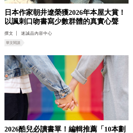
日本作家朝井遼榮獲2026年本屋大賞！
以諷刺口吻書寫少數群體的真實心聲
撰文
迷誠品內容中心
華文閱讀
2026酷兒必讀書單！編輯推薦「10本劃