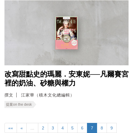
改寫甜點史的瑪麗．安東妮──凡爾賽宮
裡的奶油、砂糖與權力
撰文
江家華（積木文化總編輯）
提案on the desk
««
«
…
2
3
4
5
6
7
8
9