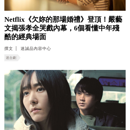
Netflix《欠妳的那場婚禮》登頂！嚴藝
文揭張孝全哭戲內幕，6個看懂中年殘
酷的經典場面
撰文
迷誠品內容中心
迷台劇