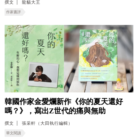
撰文
龍貓大王
作家書評
韓國作家金愛爛新作《你的夏天還好
嗎？》，寫出Z世代的痛與無助
撰文
張采軒（大田執行編輯）
華文閱讀