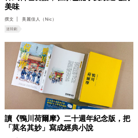
美味
撰文
美麗佳人（Nic）
迷韓劇
讀《鴨川荷爾摩》二十週年紀念版，把
「莫名其妙」寫成經典小說