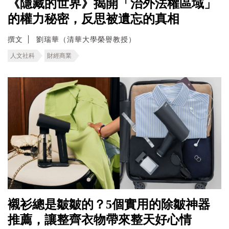
《隱藏的世界》揭開「治外法權區域」
的權力秘密，反思被遺忘的真相
撰文
劉瑞華（清華大學榮譽教授）
人文社科
財經商業
襯衫總是皺皺的？5個實用的除皺神器
推薦，讓整齊衣物帶來整天好心情