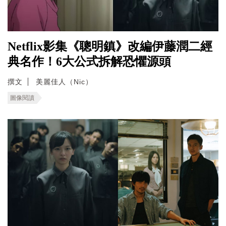
Netflix影集《聰明鎮》改編伊藤潤二經
典名作！6大公式拆解恐懼源頭
撰文
美麗佳人（Nic）
圖像閱讀