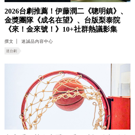
2026台劇推薦！伊藤潤二《聰明鎮》、
金獎團隊《成名在望》、台版梨泰院
《來！金來號！》10+社群熱議影集
撰文
迷誠品內容中心
迷台劇