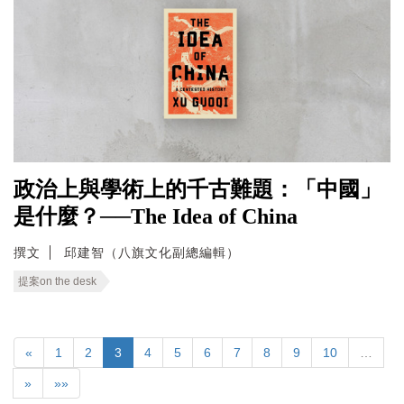
政治上與學術上的千古難題：「中國」
是什麼？──The Idea of China
撰文
邱建智（八旗文化副總編輯）
提案on the desk
«
1
2
3
4
5
6
7
8
9
10
…
»
»»