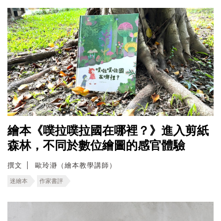
繪本《噗拉噗拉國在哪裡？》進入剪紙
森林，不同於數位繪圖的感官體驗
撰文
歐玲瀞（繪本教學講師）
迷繪本
作家書評