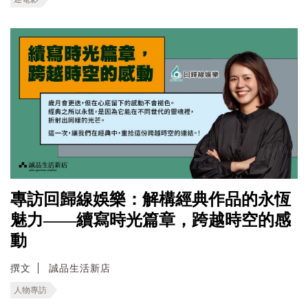
專訪回歸線娛樂：解構經典作品的永恆
魅力——續寫時光篇章，跨越時空的感
動
撰文
誠品生活新店
人物專訪