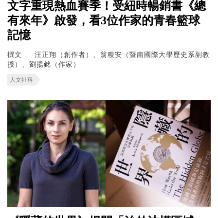
文字重現熱血賽季！受紐時暢銷書《總
有來年》啟發，看3位作家的青春籃球
記憶
撰文
汪正翔（創作者）、翁稷安（暨南國際大學歷史系副教
授）、劉揚銘（作家）
人文社科