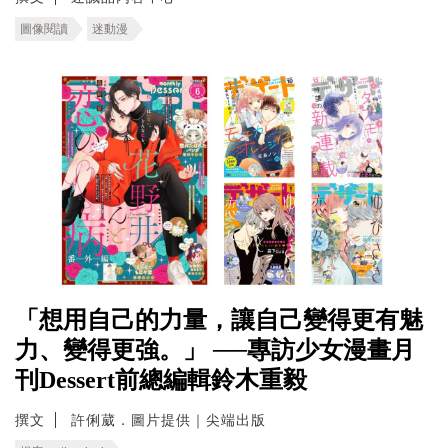
圖像閱讀
迷動漫
「想用自己的力量，讓自己變得更有魅
力、變得更強。」 ──專訪少女漫畫月
刊Dessert前總編輯鈴木重毅
撰文
許俐葳．圖片提供｜尖端出版