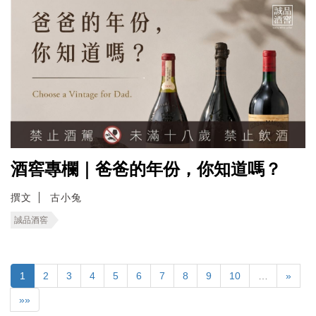
酒窖專欄｜爸爸的年份，你知道嗎？
撰文
古小兔
誠品酒窖
1
2
3
4
5
6
7
8
9
10
…
»
»»