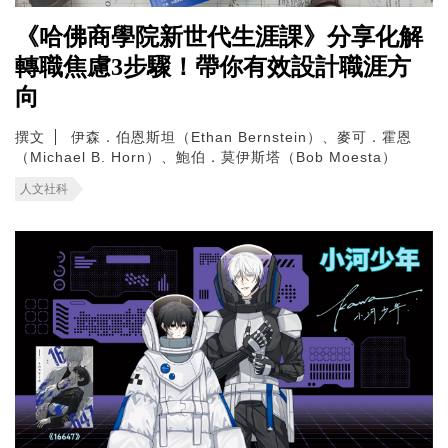
《哈佛商學院新世代生涯課》分享化解
轉職焦慮3步驟！帶你有效設計職涯方
向
撰文
伊森．伯恩斯坦（Ethan Bernstein）、麥可．霍恩
（Michael B. Horn）、鮑伯．莫伊斯塔（Bob Moesta）
人文社科