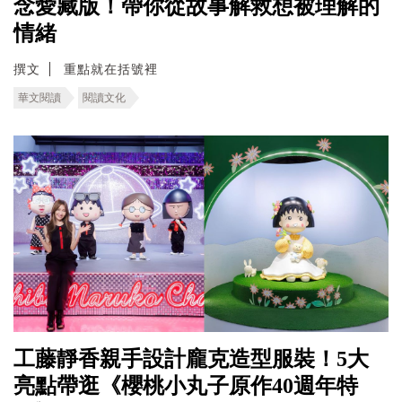
念愛藏版！帶你從故事解救想被理解的
情緒
撰文
重點就在括號裡
華文閱讀
閱讀文化
工藤靜香親手設計龐克造型服裝！5大
亮點帶逛《櫻桃小丸子原作40週年特