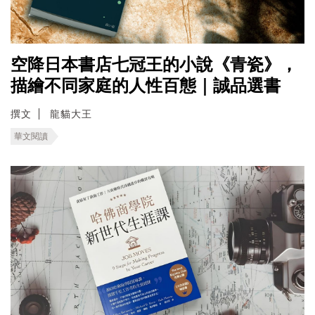
空降日本書店七冠王的小說《青瓷》，
描繪不同家庭的人性百態｜誠品選書
撰文
龍貓大王
華文閱讀