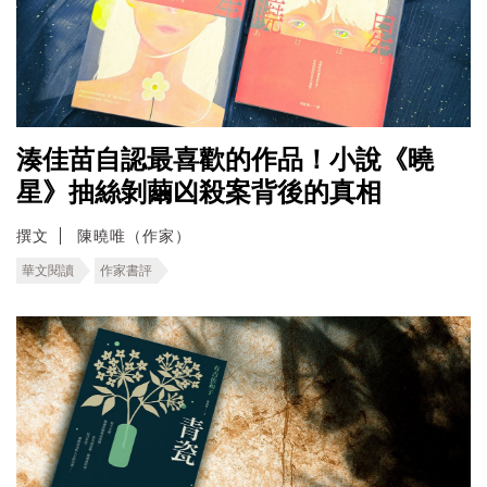
湊佳苗自認最喜歡的作品！小說《曉
星》抽絲剝繭凶殺案背後的真相
撰文
陳曉唯（作家）
華文閱讀
作家書評