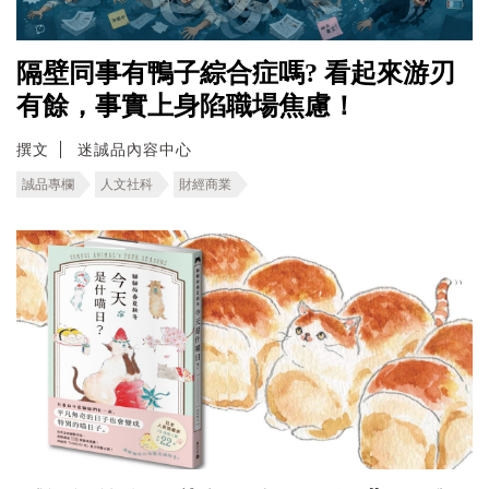
隔壁同事有鴨子綜合症嗎? 看起來游刃
有餘，事實上身陷職場焦慮！
撰文
迷誠品內容中心
誠品專欄
人文社科
財經商業