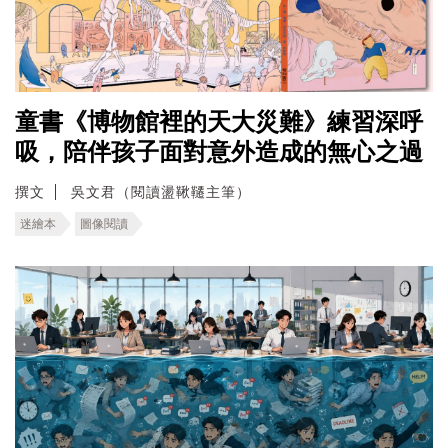
童書《博物館裡的天大災難》練習深呼
吸，陪伴孩子面對意外造成的無心之過
撰文
吳文君（閱讀盪鞦韆主筆）
迷繪本
圖像閱讀