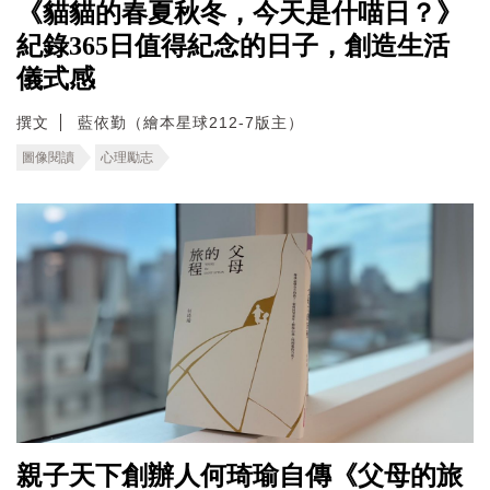
《貓貓的春夏秋冬，今天是什喵日？》
紀錄365日值得紀念的日子，創造生活
儀式感
撰文
藍依勤（繪本星球212-7版主）
圖像閱讀
心理勵志
親子天下創辦人何琦瑜自傳《父母的旅