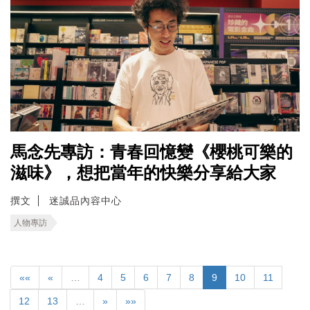
馬念先專訪：青春回憶變《櫻桃可樂的
滋味》，想把當年的快樂分享給大家
撰文
迷誠品內容中心
人物專訪
««
«
…
4
5
6
7
8
9
10
11
12
13
…
»
»»