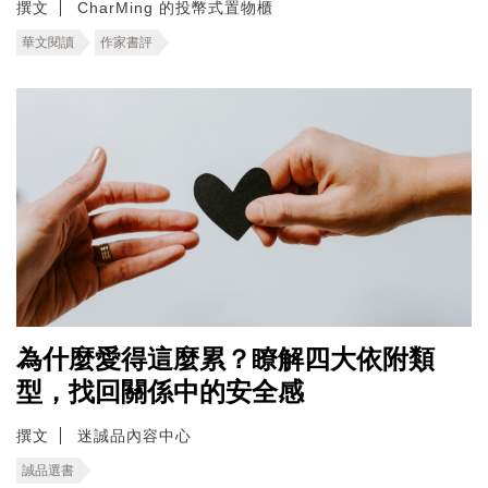
撰文
CharMing 的投幣式置物櫃
華文閱讀
作家書評
為什麼愛得這麼累？瞭解四大依附類
型，找回關係中的安全感
撰文
迷誠品內容中心
誠品選書