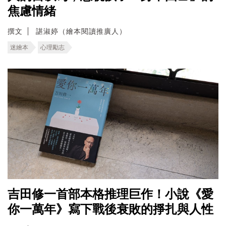
焦慮情緒
撰文
諶淑婷（繪本閱讀推廣人）
迷繪本
心理勵志
吉田修一首部本格推理巨作！小說《愛
你一萬年》寫下戰後衰敗的掙扎與人性