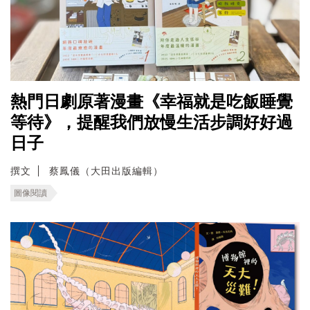
熱門日劇原著漫畫《幸福就是吃飯睡覺
等待》，提醒我們放慢生活步調好好過
日子
撰文
蔡鳳儀（大田出版編輯）
圖像閱讀