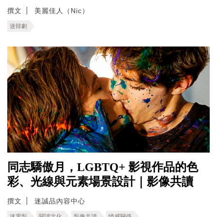
撰文
美麗佳人（Nic）
迷韓劇
同志驕傲月，LGBTQ+ 影視作品的色
彩、光線與元素場景設計｜影像共讀
撰文
迷誠品內容中心
迷電影
閱讀文化
影像共讀
情感關係