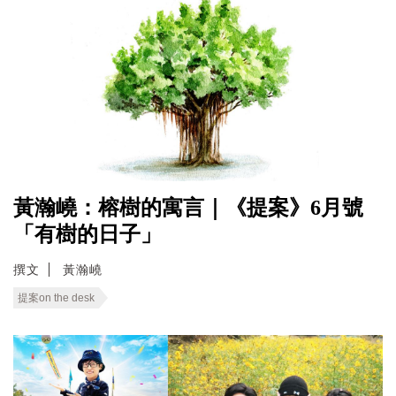
黃瀚嶢：榕樹的寓言｜《提案》6月號
「有樹的日子」
撰文
黃瀚嶢
提案on the desk