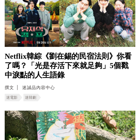
Netflix韓綜《劉在錫的民宿法則》你看
了嗎？「光是存活下來就足夠」5個戳
中淚點的人生語錄
撰文
迷誠品內容中心
迷電影
迷韓劇