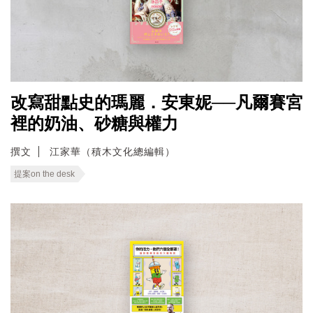
改寫甜點史的瑪麗．安東妮──凡爾賽宮
裡的奶油、砂糖與權力
撰文
江家華（積木文化總編輯）
提案on the desk