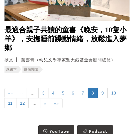
最適合親子共讀的童書《晚安，10隻小
羊》，安撫睡前躁動情緒，放鬆進入夢
鄉
撰文
葉嘉青（幼兒文學專家暨天鈺基金會顧問總監）
迷繪本
圖像閱讀
««
«
…
3
4
5
6
7
8
9
10
11
12
…
»
»»