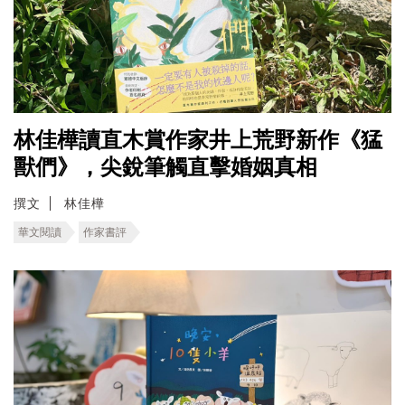
林佳樺讀直木賞作家井上荒野新作《猛
獸們》，尖銳筆觸直擊婚姻真相
撰文
林佳樺
華文閱讀
作家書評