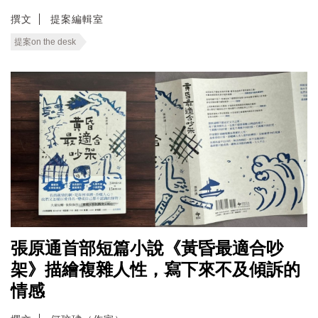
撰文
提案編輯室
提案on the desk
張原通首部短篇小說《黃昏最適合吵
架》描繪複雜人性，寫下來不及傾訴的
情感