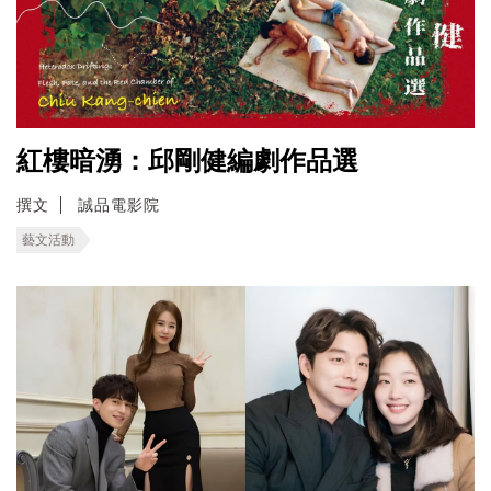
紅樓暗湧：邱剛健編劇作品選
撰文
誠品電影院
藝文活動