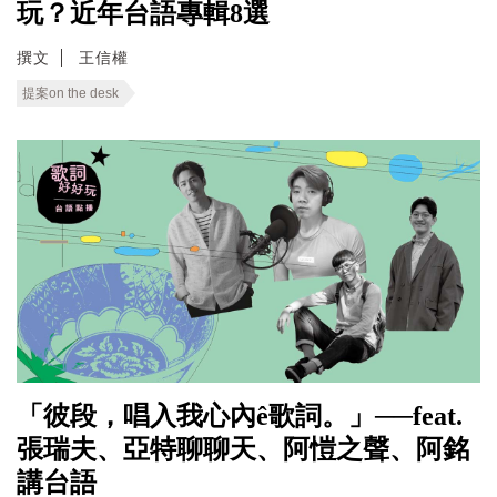
玩？近年台語專輯8選
撰文
王信權
提案on the desk
「彼段，唱入我心內ê歌詞。」──feat.
張瑞夫、亞特聊聊天、阿愷之聲、阿銘
講台語