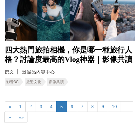
四大熱門旅拍相機，你是哪一種旅行人
格？討論度最高的Vlog神器｜影像共讀
撰文
迷誠品內容中心
影音3C
旅遊文化
影像共讀
«
1
2
3
4
5
6
7
8
9
10
…
»
»»