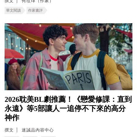
撰文
何玟珒（作家）
華文閱讀
作家書評
2026耽美BL劇推薦！《戀愛修課：直到
永遠》等5部讓人一追停不下來的高分
神作
撰文
迷誠品內容中心