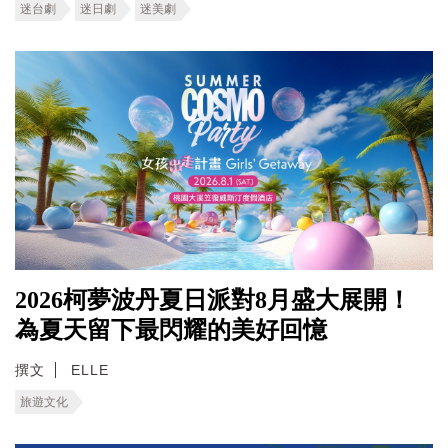
迷台劇
迷日劇
迷美劇
2026柯夢波丹夏日派對8月盛大展開！
為夏天留下最閃耀的美好回憶
撰文
ELLE
旅遊文化