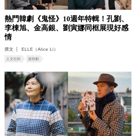
熱門韓劇《鬼怪》10週年特輯！孔劉、
李棟旭、金高銀、劉寅娜同框展現好感
情
撰文
ELLE（Alice Li）
人文社科
迷韓劇