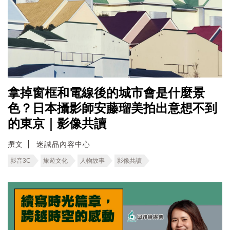
拿掉窗框和電線後的城市會是什麼景
色？日本攝影師安藤瑠美拍出意想不到
的東京｜影像共讀
撰文
迷誠品內容中心
影音3C
旅遊文化
人物故事
影像共讀