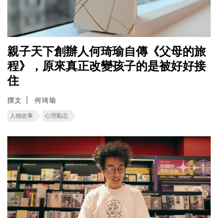
親子天下創辦人何琦瑜自傳《父母的旅
程》，原來真正改變孩子的是被好好接
住
撰文
何琦瑜
人物故事
心理勵志