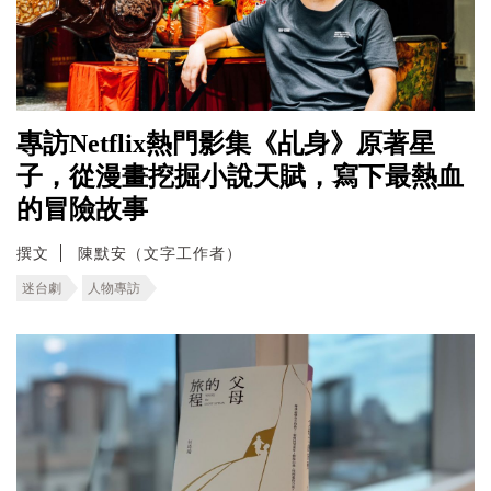
專訪Netflix熱門影集《乩身》原著星
子，從漫畫挖掘小說天賦，寫下最熱血
的冒險故事
撰文
陳默安（文字工作者）
迷台劇
人物專訪