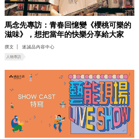
馬念先專訪：青春回憶變《櫻桃可樂的
滋味》，想把當年的快樂分享給大家
撰文
迷誠品內容中心
人物專訪