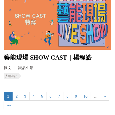
藝能現場 SHOW CAST｜楊程皓
撰文
誠品生活
人物專訪
1
2
3
4
5
6
7
8
9
10
…
»
»»