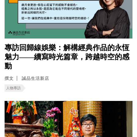
專訪回歸線娛樂：解構經典作品的永恆
魅力——續寫時光篇章，跨越時空的感
動
撰文
誠品生活新店
人物專訪