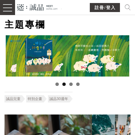
註冊/登入
主題專欄
誠品兒童
特別企畫
誠品30週年