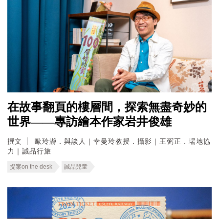
在故事翻頁的樓層間，探索無盡奇妙的
世界——專訪繪本作家岩井俊雄
撰文
歐玲瀞．與談人｜幸曼玲教授．攝影｜王弼正．場地協
力｜誠品行旅
提案on the desk
誠品兒童