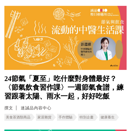
24節氣「夏至」吃什麼對身體最好？
〈節氣飲食習作課〉一週節氣食譜，練
習跟著太陽、雨水一起，好好吃飯
撰文
迷誠品內容中心
美食茶酒類商品
家居雜貨
手作體驗
特別企畫
健康養生