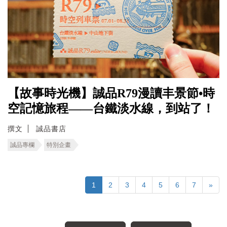
【故事時光機】誠品R79漫讀丰景節•時
空記憶旅程――台鐵淡水線，到站了！
撰文
誠品書店
誠品專欄
特別企畫
1
2
3
4
5
6
7
»