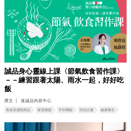
誠品身心靈線上課〈節氣飲食習作課〉
－－練習跟著太陽、雨水一起，好好吃
飯
撰文
迷誠品內容中心
美食茶酒類商品
家居雜貨
手作體驗
特別企畫
健康養生