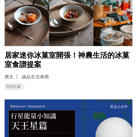
居家迷你冰菓室開張！神農生活的冰菓
室食譜提案
撰文
誠品生活南西
特別企畫