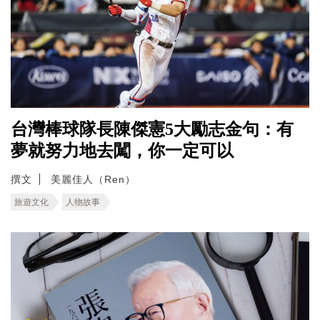
台灣棒球隊長陳傑憲5大勵志金句：有
夢就努力地去闖，你一定可以
撰文
美麗佳人（Ren）
旅遊文化
人物故事