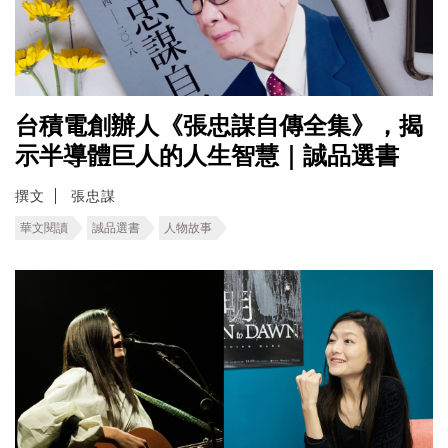
台積電創辦人《張忠謀自傳全集》，揭
示半導體巨人的人生智慧｜誠品選書
撰文
張忠謀
華文閱讀
誠品選書
人物故事