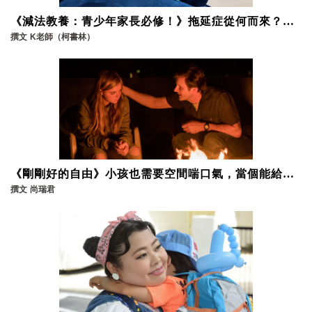
《減法教養：青少年家長必修！》拖延症從何而來？和
孩子一起面對建立良好的溝通環境
撰文
K老師（柯書林）
《剛剛好的自由》小孩也需要空間喘口氣，當個能給孩
子安定力量的家長
撰文
尚瑞君