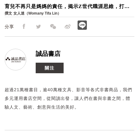
育兒不再只是媽媽的責任，揭示Z世代職涯思維，打造
婚後安心重返職場的環境
撰文
女人迷（Womany Tifa Lin）
分享
誠品書店
關注
超過21萬種書目，逾40萬種文具、影音等各式非書商品，我們
多元運用書店空間，從閱讀出發，讓人們在書與非書之間，體
驗人文、藝術、創意與生活的美好。