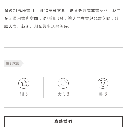
超過21萬種書目，逾40萬種文具、影音等各式非書商品，我們
多元運用書店空間，從閱讀出發，讓人們在書與非書之間，體
驗人文、藝術、創意與生活的美好。
親子家庭
3
3
3
讚
大心
哇
聯絡我們