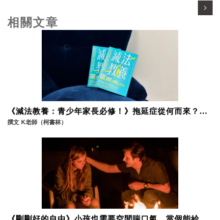
相關文章
《減法教養：青少年家長必修！》拖延症從何而來？和
孩子一起面對建立良好的溝通環境
撰文
K老師（柯書林）
《剛剛好的自由》小孩也需要空間喘口氣，當個能給孩