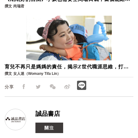
子安定力量的家長
撰文
尚瑞君
育兒不再只是媽媽的責任，揭示Z世代職涯思維，打造
婚後安心重返職場的環境
撰文
女人迷（Womany Tifa Lin）
分享
誠品書店
關注