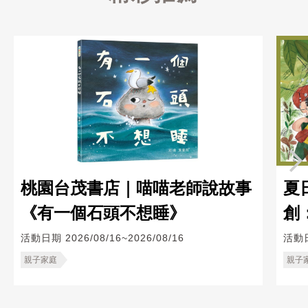
桃園台茂書店｜喵喵老師說故事
夏
《有一個石頭不想睡》
創：
活動日期
2026/08/16~2026/08/16
活動
親子家庭
親子