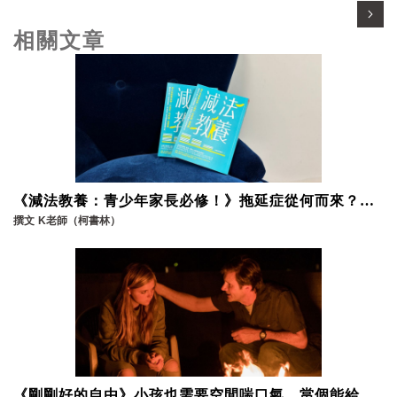
相關文章
《減法教養：青少年家長必修！》拖延症從何而來？和
孩子一起面對建立良好的溝通環境
撰文
K老師（柯書林）
《剛剛好的自由》小孩也需要空間喘口氣，當個能給孩