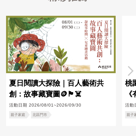
夏日閱讀大探險｜百人藝術共
桃
創：故事藏寶圖🪙🏴‍☠️
《
活動日期
2026/08/01~2026/09/30
活動
親子家庭
北區門市
親子