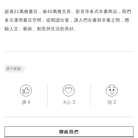
超過21萬種書目，逾40萬種文具、影音等各式非書商品，我們
多元運用書店空間，從閱讀出發，讓人們在書與非書之間，體
驗人文、藝術、創意與生活的美好。
親子家庭
4
3
2
讚
大心
哇
聯絡我們