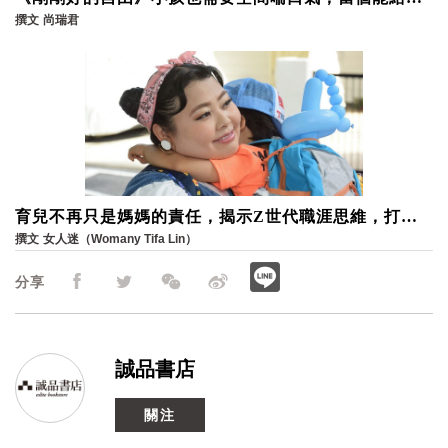
子安定力量的家長
撰文
尚瑞君
育兒不再只是媽媽的責任，揭示Z世代職涯思維，打造
婚後安心重返職場的環境
撰文
女人迷（Womany Tifa Lin）
分享
誠品書店
關注