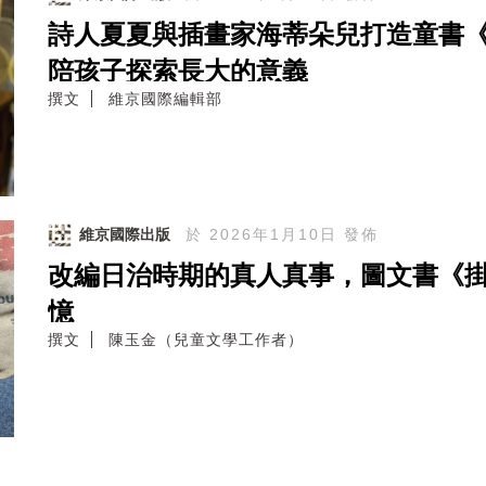
詩人夏夏與插畫家海蒂朵兒打造童書
陪孩子探索長大的意義
撰文
維京國際編輯部
維京國際出版
於 2026年1月10日 發佈
改編日治時期的真人真事，圖文書《
憶
撰文
陳玉金（兒童文學工作者）