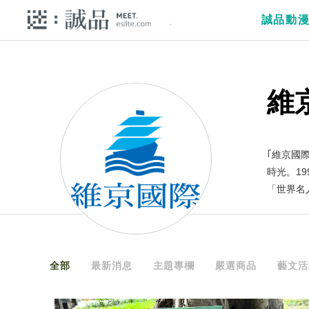
誠品動
維
｢維京國
時光。1
「世界名
全部
最新消息
主題專欄
嚴選商品
藝文活