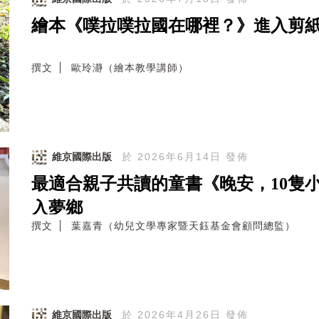
繪本《噗拉噗拉國在哪裡？》進入剪
撰文
歐玲瀞（繪本教學講師）
維京國際出版
於 2026年6月14日 發佈
最適合親子共讀的童書《晚安，10隻
入夢鄉
撰文
葉嘉青（幼兒文學專家暨天鈺基金會顧問總監）
維京國際出版
於 2026年4月26日 發佈