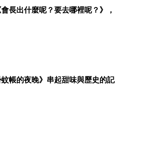
《會長出什麼呢？要去哪裡呢？》，
掛蚊帳的夜晚》串起甜味與歷史的記