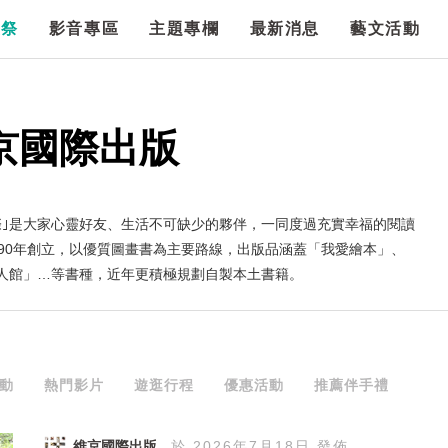
漫祭
影音專區
主題專欄
最新消息
藝文活動
京國際出版
際｣是大家心靈好友、生活不可缺少的夥伴，一同度過充實幸福的閱讀
990年創立，以優質圖畫書為主要路線，出版品涵蓋「我愛繪本」、
人館」…等書種，近年更積極規劃自製本土書籍。
動
熱門影片
遊逛行程
優惠活動
推薦伴手禮
維京國際出版
於 2026年7月18日 發佈