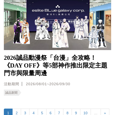
2026誠品動漫祭「台漫」全攻略！
《DAY OFF》等5部神作推出限定主題
門市與限量周邊
活動期間
2026/08/01~2026/09/30
誠品新聞
1
2
3
4
5
6
7
8
9
10
…
»