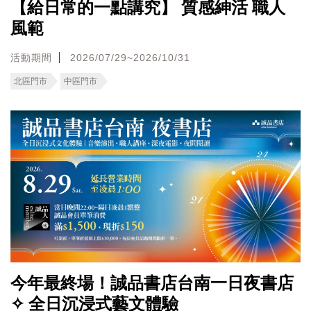
【給日常的一點講究】 質感紳活 職人
風範
活動期間
2026/07/29~2026/10/31
北區門市
中區門市
今年最終場！誠品書店台南一日夜書店
✧ 全日沉浸式藝文體驗