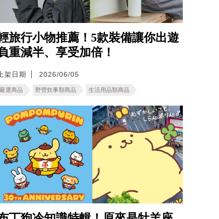
輕旅行小物推薦！5款裝備讓你出遊
負重減半、享受加倍！
上架日期
2026/06/05
嚴選商品
野營炊事類商品
生活用品類商品
布丁狗冷知識特輯！原來是牡羊座