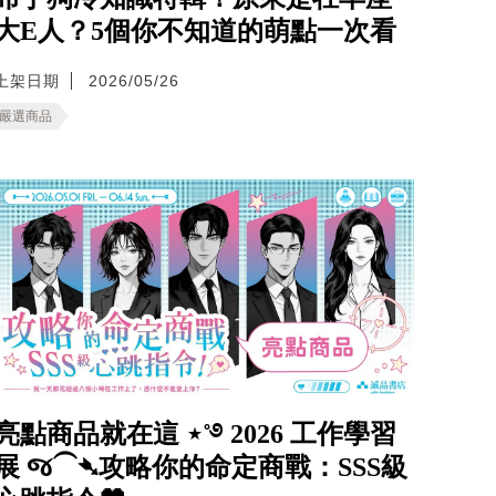
大E人？5個你不知道的萌點一次看
上架日期
2026/05/26
嚴選商品
亮點商品就在這 ⋆˚࿔ 2026 工作學習
展 જ⁀➴攻略你的命定商戰：SSS級