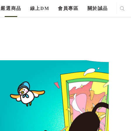
嚴選商品
線上DM
會員專區
關於誠品