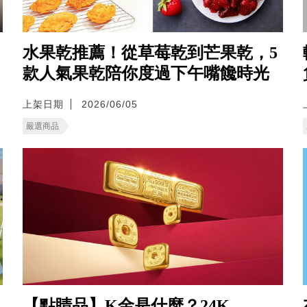
水果乾推薦！從草莓乾到芒果乾，5
款人氣果乾陪你度過下午嘴饞時光
上架日期
2026/06/05
嚴選商品
【點睛品】K金是什麼？24K、