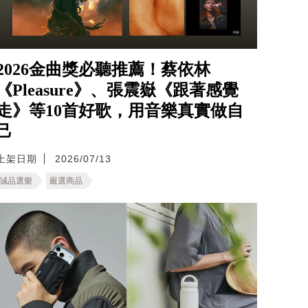
2026金曲獎必聽推薦！蔡依林
《Pleasure》、張震嶽《跟著感覺
走》等10首好歌，用音樂真實做自
己
上架日期
2026/07/13
誠品選樂
嚴選商品