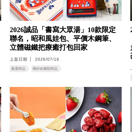
2026誠品「書寫大眾湯」10款限定
聯名，昭和風娃包、平價木鋼筆、
立體磁鐵把療癒打包回家
上架日期
2026/07/16
嚴選商品
嗜好收藏類商品