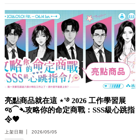
亮點商品就在這 ⋆˚࿔ 2026 工作學習展
જ⁀➴攻略你的命定商戰：SSS級心跳指
令🖤
上架日期
2026/05/05