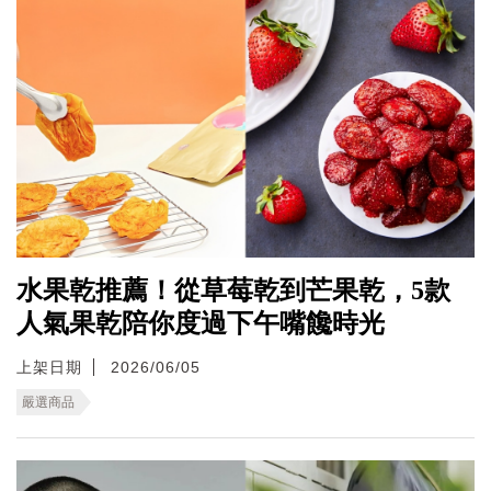
水果乾推薦！從草莓乾到芒果乾，5款
人氣果乾陪你度過下午嘴饞時光
上架日期
2026/06/05
嚴選商品