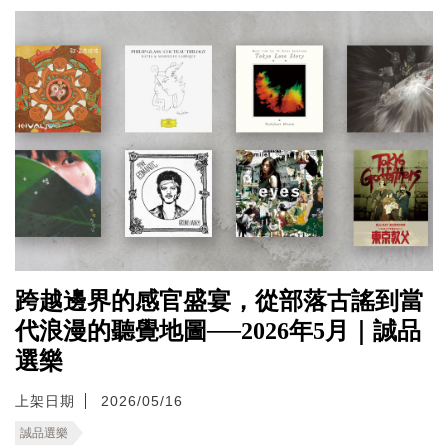
跨越邊界的感官盛宴，從部落古謠到當
代浪漫的聽覺地圖──2026年5月｜誠品
選樂
上架日期
2026/05/16
誠品選樂