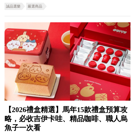
誠品選樂
嚴選商品
【2026禮盒精選】馬年15款禮盒預算攻
略，必收吉伊卡哇、精品咖啡、職人烏
魚子一次看