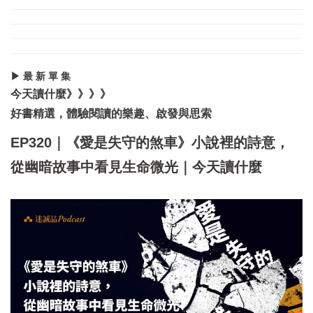
▶ 最 新 單 集
今天讀什麼》》》》
好書精選，體驗閱讀的樂趣、啟發與思索
EP320｜《愛是失守的煞車》小說裡的詩意，
從幽暗故事中看見生命微光｜今天讀什麼