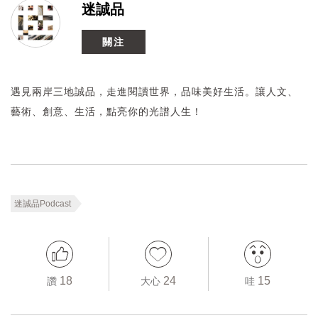
迷誠品
關注
遇見兩岸三地誠品，走進閱讀世界，品味美好生活。讓人文、
藝術、創意、生活，點亮你的光譜人生！
迷誠品Podcast
18
24
15
讚
大心
哇