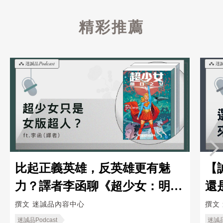
精彩推薦
比起正義英雄，反英雄更有魅
【
力？譯者李函聊《超少女：明日
還
之女》｜迷誠品Podcast
「
撰文
迷誠品內容中心
撰文
品P
迷誠品Podcast
迷誠品