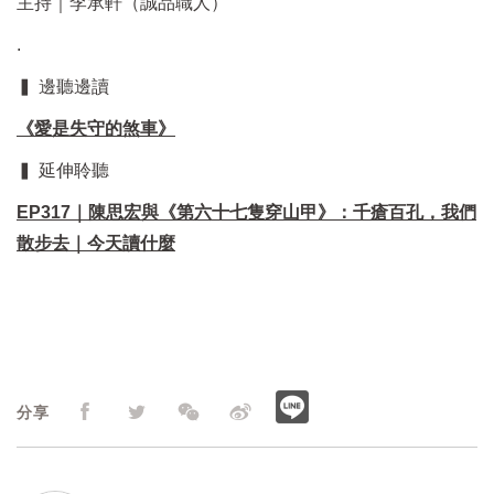
主持｜李承軒（誠品職人）
.
▍ 邊聽邊讀
《愛是失守的煞車》
▍ 延伸聆聽
EP317｜陳思宏與《第六十七隻穿山甲》：千瘡百孔，我們
散步去｜今天讀什麼
分享