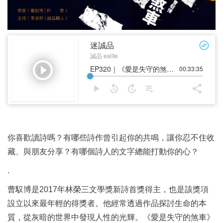
你喜歡讀詩嗎？有哪些詩作曾引起你的共鳴，讓你忍不住收
藏、與朋友分享？有哪個詩人的文字總能打動你的心？
.
曹馭博是2017年林榮三文學獎新詩首獎得主，也是該獎項
設立以來最年輕的得獎者。他經常透過作品探討生命的本
質，從灰暗的世界中發現人性的光輝。《愛是失守的煞車》