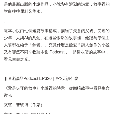
是他最新出版的小說作品，小說帶有濃烈的詩意，故事裡的
對白往往犀利又雋永。
.
這本小說由七個短篇故事構成，描繪了失意的父親、受虐的
少年、人與AI的共創。在這些悵然的故事裡，他認為每個主
人翁都在給予「餘愛」。究竟什麼是餘愛？詩人創作的小說
又有哪些不同？收聽本集 Podcast，一起從灰暗的故事中，
看見生命之光。
.
▍ #迷誠品Podcast EP320｜#今天讀什麼
《愛是失守的煞車》小說裡的詩意，從幽暗故事中看見生命
微光
來賓｜曹馭博（作家）