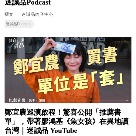
迷誠品Podcast
撰文
迷誠品內容中心
迷誠品Podcast
鄭宜農巡演啟程！驚喜公開「推薦書
單」，帶著廖鴻基《魚女孩》在異地讀
台灣｜迷誠品 YouTube