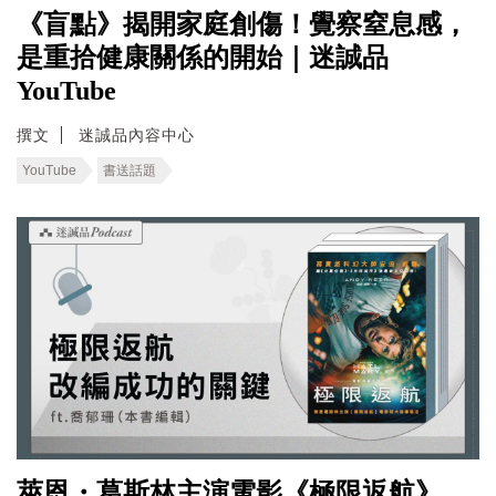
《盲點》揭開家庭創傷！覺察窒息感，
是重拾健康關係的開始｜迷誠品
YouTube
撰文
迷誠品內容中心
YouTube
書送話題
萊恩・葛斯林主演電影《極限返航》，