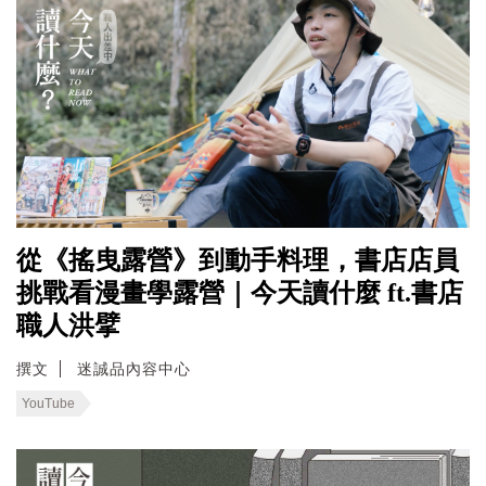
從《搖曳露營》到動手料理，書店店員
挑戰看漫畫學露營｜今天讀什麼 ft.書店
職人洪擘
撰文
迷誠品內容中心
YouTube