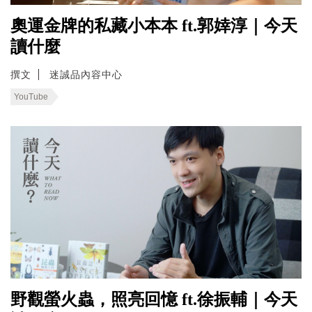
奧運金牌的私藏小本本 ft.郭婞淳｜今天
讀什麼
撰文
迷誠品內容中心
YouTube
野觀螢火蟲，照亮回憶 ft.徐振輔｜今天