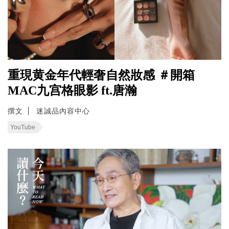
重現黄金年代輕奢自然妝感 ＃開箱
MAC九宫格眼影 ft.唐瀚
撰文
迷誠品內容中心
YouTube