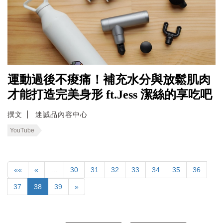
運動過後不痠痛！補充水分與放鬆肌肉
才能打造完美身形 ft.Jess 潔絲的享吃吧
撰文
迷誠品內容中心
YouTube
««
«
…
30
31
32
33
34
35
36
37
38
39
»