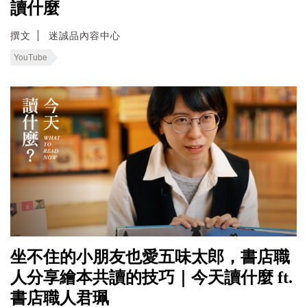
讀什麼
撰文
迷誠品內容中心
YouTube
坐不住的小朋友也愛五味太郎，書店職
人分享繪本共讀的技巧｜今天讀什麼 ft.
書店職人君珮